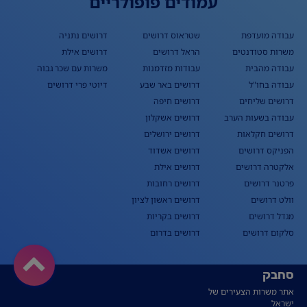
עמודים פופולריים
עבודה מועדפת
שטראוס דרושים
דרושים נתניה
משרות סטודנטים
הראל דרושים
דרושים אילת
עבודה מהבית
עבודות מזדמנות
משרות עם שכר גבוה
עבודה בחו"ל
דרושים באר שבע
דיוטי פרי דרושים
דרושים שליחים
דרושים חיפה
עבודה בשעות הערב
דרושים אשקלון
דרושים חקלאות
דרושים ירושלים
הפניקס דרושים
דרושים אשדוד
אלקטרה דרושים
דרושים אילת
פרטנר דרושים
דרושים רחובות
וולט דרושים
דרושים ראשון לציון
מגדל דרושים
דרושים בקריות
סלקום דרושים
דרושים בדרום
סחבק
אתר משרות הצעירים של
ישראל