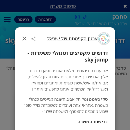
פרסום משרה
סחבק
התחברות
הרשמה
אתר משרות הצעירים של ישראל
ארגון הקייטנות של ישראל
דרושים מקפיצים ומנהלי משמרות - sky
jump
דרושים מקפיצים ומנהלי משמרות -
sky jump
סחבק
ניהול
ארגון הקייטנות של ישראל
דרושים מקפיצים ומנהלי
אם עבודה דינאמית מלאת אנרגיה ופאן מדברת
משמרות - sky jump
אליך אם יש בך אחריות, רוח צוות ורצון להצליח,
אם את/ה איש/אשת משימות ואתגרים ומחזיק
ראש גדול על הכתפיים אנחנו מחפשים אותך !
ארגון הקייטנות של ישראל
סקי ג׳אמפ
נמל תל אביב ורעננה מגייסים מנהלי
מס' אזורים
משמרת ,אחראי צוות ועובדים למשמרות כולל סופי
שבוע מוזמנים להצטרף למשפחה שלנו -
דרישות המשרה