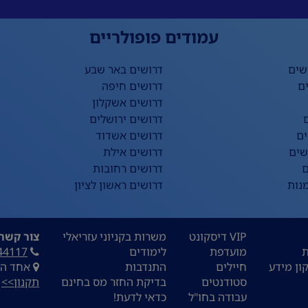
עמודים פופולריים
שים
דרושים באר שבע
ם
דרושים חיפה
דרושים אשקלון
דרושים ירושלים
ים
דרושים אשדוד
שים
דרושים אילת
ם
דרושים רחובות
נות
דרושים ראשון לציון
VIP דיסקונט
משרות בקניוני עזריאלי
צור קשר:
ת
מועדפת
לימודים
44117
ון מידע
חיילים
התנדבות
אחד העם 9, ת
סטודנטים
בדיקת החזר מס בחינם
תקנון>>
עבודה בחו"ל
כדאי לדעת!