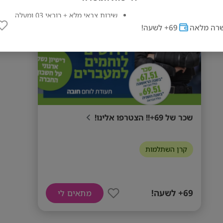
מס' אזורים
שירות צבאי מלא + רובאי 03 ומעלה
תעודת לוחם, 12 שנות לימוד או בגרות
רה מלאה
69+ לשעה!
כושר גופני גבוה, משמעת עצמית וייצוגיות
זמינות למשמרות כולל סופי שבוע
התחייבות לשנה לאחר הקורס
שכר של 69+!! הצטרפו אלינו!
קרן השתלמות
69+ לשעה!
מתאים לי