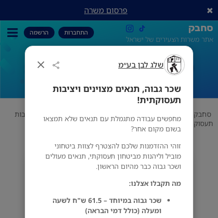
פרסום משרה
סחבק
התחברות
הרשמה
אתר משרות הצעירים של ישראל
שלג לבן בע״מ
שכר גבוה, תנאים מצוינים ויציבות
תעסוקתית!
שכר גבוה, תנאים מצוינים ויציבות
תעסוקתית!
סחבק
אבטחה
שלג לבן בע״מ
שכר גבוה, תנאים מצוינים ויציבות
מחפשים עבודה מתגמלת עם תנאים שלא תמצאו
תעסוקתית!
בשום מקום אחר?
זוהי ההזדמנות שלכם להצטרף לצוות ביטחוני
מוביל וליהנות מביטחון תעסוקתי, תנאים מעולים
שלג לבן בע״מ
ושכר גבוה כבר מהיום הראשון.
מס' אזורים
מה תקבלו אצלנו:
שכר גבוה במיוחד – 61.5 ש"ח לשעה
ומעלה (כולל דמי הבראה)