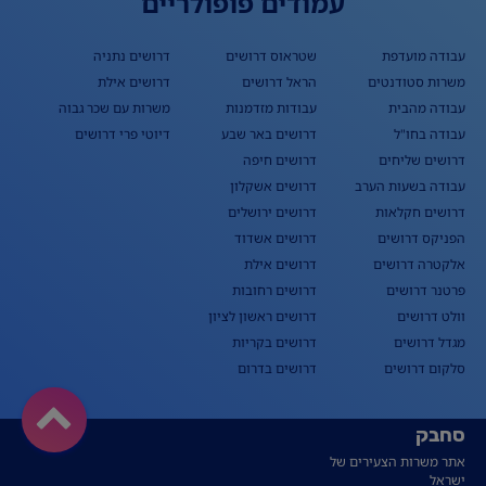
עמודים פופולריים
עבודה מועדפת
שטראוס דרושים
דרושים נתניה
משרות סטודנטים
הראל דרושים
דרושים אילת
עבודה מהבית
עבודות מזדמנות
משרות עם שכר גבוה
עבודה בחו"ל
דרושים באר שבע
דיוטי פרי דרושים
דרושים שליחים
דרושים חיפה
עבודה בשעות הערב
דרושים אשקלון
דרושים חקלאות
דרושים ירושלים
הפניקס דרושים
דרושים אשדוד
אלקטרה דרושים
דרושים אילת
פרטנר דרושים
דרושים רחובות
וולט דרושים
דרושים ראשון לציון
מגדל דרושים
דרושים בקריות
סלקום דרושים
דרושים בדרום
סחבק
אתר משרות הצעירים של
ישראל