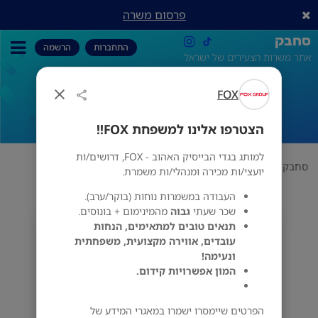
פרסום משרה
סחבק
התחברות
הרשמה
אתר משרות הצעירים של ישראל
FOX
הצטרפו אלינו למשפחת FOX!!
הצטרפו אלינו למשפחת FOX!!
למותג בגדי הבייסיק האהוב - FOX, דרושים/ות
סחבק
אופנה
FOX
הצטרפו אלינו למשפחת FOX!!
יועצי/ות מכירה ומנהלי/ות משמרת.
העבודה במשמרות נוחות (בוקר/ערב).
שכר שעתי
גבוה
מהמינימום + בונוסים.
תנאים טובים למתאימים, הנחות
FOX
עובדים, אווירה מקצועית, משפחתית
מס' אזורים
ונעימה!
המון אפשרויות קידום.
הפרטים שיימסרו ישמרו במאגרי המידע של