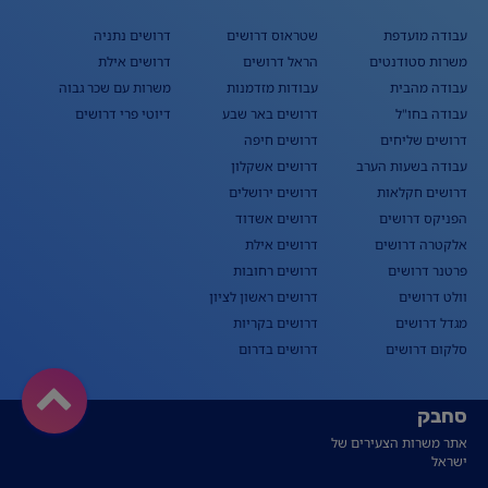
עבודה מועדפת
שטראוס דרושים
דרושים נתניה
משרות סטודנטים
הראל דרושים
דרושים אילת
עבודה מהבית
עבודות מזדמנות
משרות עם שכר גבוה
עבודה בחו"ל
דרושים באר שבע
דיוטי פרי דרושים
דרושים שליחים
דרושים חיפה
עבודה בשעות הערב
דרושים אשקלון
דרושים חקלאות
דרושים ירושלים
הפניקס דרושים
דרושים אשדוד
אלקטרה דרושים
דרושים אילת
פרטנר דרושים
דרושים רחובות
וולט דרושים
דרושים ראשון לציון
מגדל דרושים
דרושים בקריות
סלקום דרושים
דרושים בדרום
סחבק
אתר משרות הצעירים של
ישראל