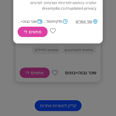
החברה בהתאם למדיניות הפרטיות. לפרטים:
dreamjobs.co.il/updated-privacy
דרישות המשרה
מס' אזורים
חלקית/מלאה
שכר גבוה+בונוס
יכולת עבודה במשמרות
מתאים לי
הצטרפו אלינו למשפחת FOX!!
מתאים לסטודנטים
מתאים לחיילים
שכר גבוה+בונוס
מתאים לי
קליק למשרות אחרות