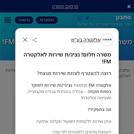
פרסום משרה
סחבק
התחברות
הרשמה
אתר משרות הצעירים של ישראל
אלקטרה בע"מ
משרה חלום! נציג/ת שירות לאלקטרה FM!
משרה חלום! נציג/ת שירות לאלקטרה
FM!
סחבק
שירות לקוחות
אלקטרה בע"מ
משרה חלום! נציג/ת שירות
רוצה להצטרף לצוות שירות מנצח?
לאלקטרה FM!
אלקטרה FM
מחפשת
נציגי/ות שירות למוקד
בפתח תקווה
– עבודה בסביבת עבודה מקצועית,
מעצימה ומלמדת!
אלקטרה בע"מ
פתח תקווה
מה בתפקיד?
מתן שירות ללקוחות ותפעול תקלות אחזקה
הקפצת גורמים רלוונטיים לפי צורך