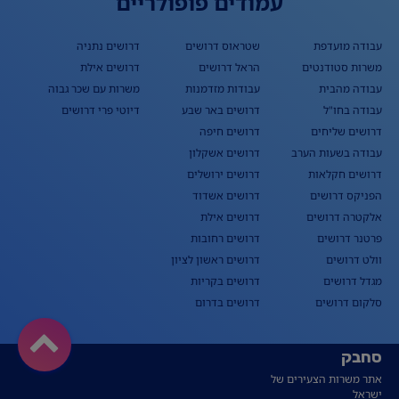
עמודים פופולריים
עבודה מועדפת
שטראוס דרושים
דרושים נתניה
משרות סטודנטים
הראל דרושים
דרושים אילת
עבודה מהבית
עבודות מזדמנות
משרות עם שכר גבוה
עבודה בחו"ל
דרושים באר שבע
דיוטי פרי דרושים
דרושים שליחים
דרושים חיפה
עבודה בשעות הערב
דרושים אשקלון
דרושים חקלאות
דרושים ירושלים
הפניקס דרושים
דרושים אשדוד
אלקטרה דרושים
דרושים אילת
פרטנר דרושים
דרושים רחובות
וולט דרושים
דרושים ראשון לציון
מגדל דרושים
דרושים בקריות
סלקום דרושים
דרושים בדרום
סחבק
אתר משרות הצעירים של
ישראל