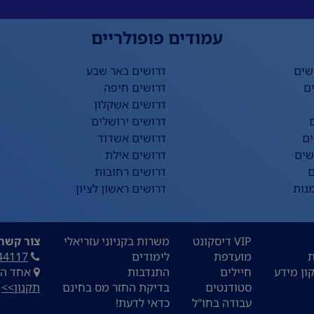
עמודים פופולריים
שים
דרושים באר שבע
ם
דרושים חיפה
דרושים אשקלון
דרושים ירושלים
ים
דרושים אשדוד
שים
דרושים אילת
ם
דרושים רחובות
נות
דרושים ראשון לציון
VIP דיסקונט
משרות בקניוני עזריאלי
צור קשר:
ת
מועדפת
לימודים
44117
ון מידע
חיילים
התנדבות
אחד העם 9, ת
סטודנטים
בדיקת החזר מס בחינם
תקנון>>
עבודה בחו"ל
כדאי לדעת!