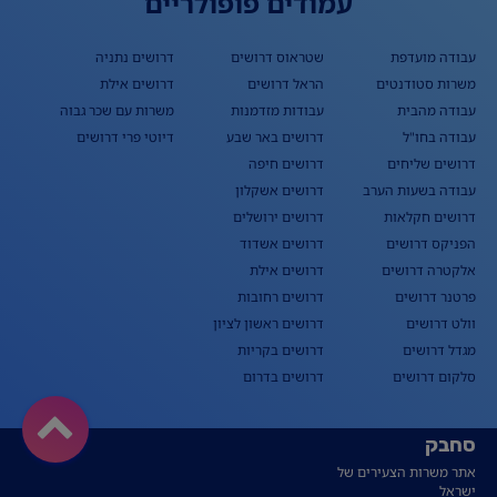
עמודים פופולריים
עבודה מועדפת
שטראוס דרושים
דרושים נתניה
משרות סטודנטים
הראל דרושים
דרושים אילת
עבודה מהבית
עבודות מזדמנות
משרות עם שכר גבוה
עבודה בחו"ל
דרושים באר שבע
דיוטי פרי דרושים
דרושים שליחים
דרושים חיפה
עבודה בשעות הערב
דרושים אשקלון
דרושים חקלאות
דרושים ירושלים
הפניקס דרושים
דרושים אשדוד
אלקטרה דרושים
דרושים אילת
פרטנר דרושים
דרושים רחובות
וולט דרושים
דרושים ראשון לציון
מגדל דרושים
דרושים בקריות
סלקום דרושים
דרושים בדרום
סחבק
אתר משרות הצעירים של
ישראל