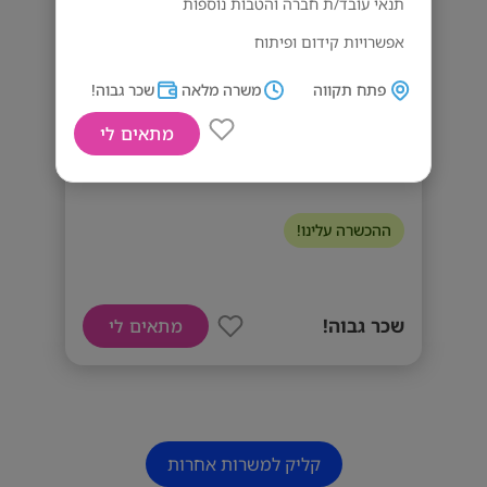
תנאי עובד/ת חברה והטבות נוספות
אפשרויות קידום ופיתוח
סבסוד ארוחות – תן ביס
פתח תקווה
משרה מלאה
שכר גבוה!
דרישות המשרה
מתאים לי
משרה מלאה, ראשון עד חמישי ללא ימי שישי. אנו
נציג/ת שירות לעולמות הביטוח!
ממוקמים בפתח תקווה, במיקום מרכזי נגיש ליד
הרכבת הקלה. אם את/ה מחפש/ת תפקיד בלב
העשייה של עולם הביטוח – מקומך איתנו!
ההכשרה עלינו!
שכר גבוה!
מתאים לי
קליק למשרות אחרות