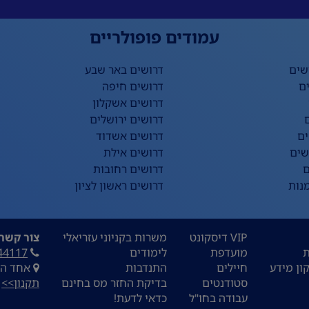
עמודים פופולריים
שים
דרושים באר שבע
ם
דרושים חיפה
דרושים אשקלון
דרושים ירושלים
ים
דרושים אשדוד
שים
דרושים אילת
ם
דרושים רחובות
נות
דרושים ראשון לציון
VIP דיסקונט
משרות בקניוני עזריאלי
צור קשר:
ת
מועדפת
לימודים
44117
ון מידע
חיילים
התנדבות
אחד העם 9, ת
סטודנטים
בדיקת החזר מס בחינם
תקנון>>
עבודה בחו"ל
כדאי לדעת!