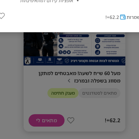
מס' אזורים
אופציות קידום למתאימים/ות
דרישות המשרה
מרות
62.2+!
אבטחה
מעל 60 ש״ח לשעה! מאבטחים למתקן
מסווג בשפלה ובמרכז
מתאים לסטודנטים
מענק חתימה
62.2+!
מתאים לי