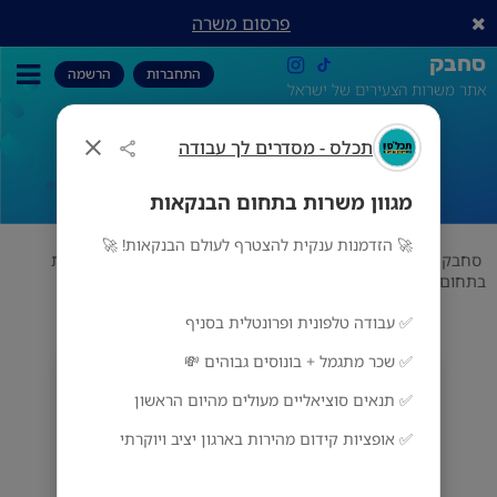
פרסום משרה
סחבק
התחברות
הרשמה
אתר משרות הצעירים של ישראל
תכלס - מסדרים לך עבודה
מגוון משרות בתחום הבנקאות
מגוון משרות בתחום הבנקאות
🚀 הזדמנות ענקית להצטרף לעולם הבנקאות! 🚀
סחבק
משרות שוות
תכלס - מסדרים לך עבודה
מגוון משרות
בתחום הבנקאות
✅ עבודה טלפונית ופרונטלית בסניף
✅ שכר מתגמל + בונוסים גבוהים 💸
תכלס - מסדרים לך עבודה
מס' אזורים
✅ תנאים סוציאליים מעולים מהיום הראשון
✅ אופציות קידום מהירות בארגון יציב ויוקרתי