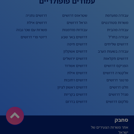
עמודים פופולריים
עבודה מועדפת
שטראוס דרושים
דרושים נתניה
משרות סטודנטים
הראל דרושים
דרושים אילת
עבודה מהבית
עבודות מזדמנות
משרות עם שכר גבוה
עבודה בחו"ל
דרושים באר שבע
דיוטי פרי דרושים
דרושים שליחים
דרושים חיפה
עבודה בשעות הערב
דרושים אשקלון
דרושים חקלאות
דרושים ירושלים
הפניקס דרושים
דרושים אשדוד
אלקטרה דרושים
דרושים אילת
פרטנר דרושים
דרושים רחובות
וולט דרושים
דרושים ראשון לציון
מגדל דרושים
דרושים בקריות
סלקום דרושים
דרושים בדרום
סחבק
אתר משרות הצעירים של
ישראל