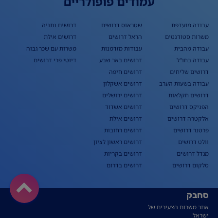
עמודים פופולריים
עבודה מועדפת
שטראוס דרושים
דרושים נתניה
משרות סטודנטים
הראל דרושים
דרושים אילת
עבודה מהבית
עבודות מזדמנות
משרות עם שכר גבוה
עבודה בחו"ל
דרושים באר שבע
דיוטי פרי דרושים
דרושים שליחים
דרושים חיפה
עבודה בשעות הערב
דרושים אשקלון
דרושים חקלאות
דרושים ירושלים
הפניקס דרושים
דרושים אשדוד
אלקטרה דרושים
דרושים אילת
פרטנר דרושים
דרושים רחובות
וולט דרושים
דרושים ראשון לציון
מגדל דרושים
דרושים בקריות
סלקום דרושים
דרושים בדרום
סחבק
אתר משרות הצעירים של
ישראל