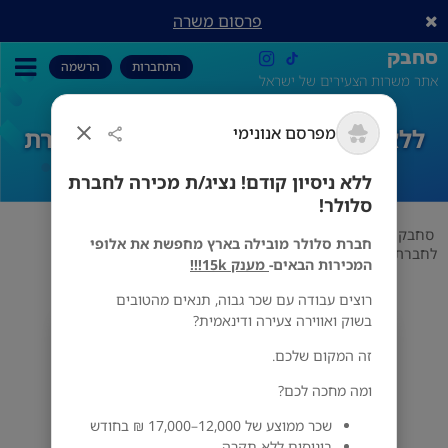
פרסום משרה
סחבק
התחברות
הרשמה
אתר משרות הצעירים של ישראל
מפרסם אנונימי
ללא ניסיון קודם! נציג/ת מכירה לחברת
סלולר!
ללא ניסיון קודם! נציג/ת מכירה לחברת
סלולר!
סחבק
מכירות
Hot-mobile
ללא ניסיון קודם! נציג/ת מכירה
חברת סלולר מובילה בארץ מחפשת את אלופי
לחברת סלולר!
המכירות הבאים-
מענק 15k!!!
רוצים עבודה עם שכר גבוה, תנאים מהטובים
בשוק ואווירה צעירה ודינאמית?
מפרסם אנונימי
זה המקום שלכם.
הכל
ומה מחכה לכם?
שכר ממוצע של 12,000–17,000 ₪ בחודש
בונוסים ללא תקרה