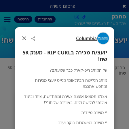
פרסום משרה
סחבק
התחברות
הרשמה
אתר משרות הצעירים של ישראל
יועצ/ת מכירה בRIP CURL - מענק 5K שח!
Columbia
יועצ/ת מכירה בRIP CURL - מענק 5K
שח!
סחבק
ספורט
Columbia
יועצ/ת מכירה בRIP CURL - מענק 5K
על המותג ריפ-קארל כבר שמעתם?
שח!
מותג הגלישה הבינלאומי מגייס יועצי מכירות
ומחפש אתכם!
אצלנו תמצאו אופנה צעירה ומתחדשת, ציוד וביגוד
Columbia
איכותי לגלישה ולים, באווירה של חו"ל!
מס' אזורים
* משרה מיידית
* משרה במשמרות בוקר וערב