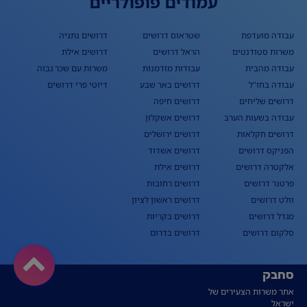
עמודים פופולריים
עבודה מועדפת
שטראוס דרושים
דרושים נתניה
משרות סטודנטים
הראל דרושים
דרושים אילת
עבודה מהבית
עבודות מזדמנות
משרות עם שכר גבוה
עבודה בחו"ל
דרושים באר שבע
דיוטי פרי דרושים
דרושים שליחים
דרושים חיפה
עבודה בשעות הערב
דרושים אשקלון
דרושים חקלאות
דרושים ירושלים
הפניקס דרושים
דרושים אשדוד
אלקטרה דרושים
דרושים אילת
פרטנר דרושים
דרושים רחובות
וולט דרושים
דרושים ראשון לציון
מגדל דרושים
דרושים בקריות
סלקום דרושים
דרושים בדרום
סחבק
אתר משרות הצעירים של
ישראל