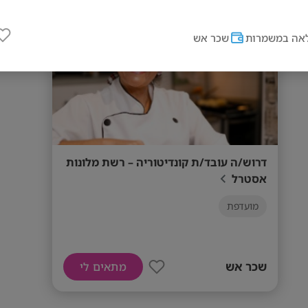
מס' אזורים
אה במשמרות
שכר אש
דרוש/ה עובד/ת קונדיטוריה – רשת מלונות
אסטרל
מועדפת
שכר אש
מתאים לי