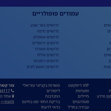
עמודים פופולריים
שים
דרושים באר שבע
ם
דרושים חיפה
דרושים אשקלון
דרושים ירושלים
ים
דרושים אשדוד
שים
דרושים אילת
ם
דרושים רחובות
נות
דרושים ראשון לציון
VIP דיסקונט
משרות בקניוני עזריאלי
צור קשר:
ת
מועדפת
לימודים
44117
ון מידע
חיילים
התנדבות
אחד העם 9, ת
סטודנטים
בדיקת החזר מס בחינם
תקנון>>
עבודה בחו"ל
כדאי לדעת!