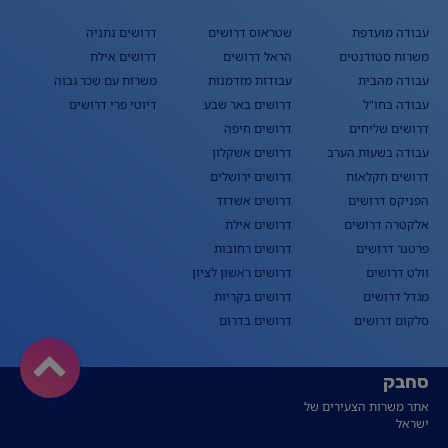
עבודה מועדפת
שטראוס דרושים
דרושים נתניה
משרות סטודנטים
הראל דרושים
דרושים אילת
עבודה מהבית
עבודות מזדמנות
משרות עם שכר גבוה
עבודה בחו"ל
דרושים באר שבע
דיוטי פרי דרושים
דרושים שליחים
דרושים חיפה
עבודה בשעות הערב
דרושים אשקלון
דרושים חקלאות
דרושים ירושלים
הפניקס דרושים
דרושים אשדוד
אלקטרה דרושים
דרושים אילת
פרטנר דרושים
דרושים רחובות
וולט דרושים
דרושים ראשון לציון
מגדל דרושים
דרושים בקריות
סלקום דרושים
דרושים בדרום
סחבק
אתר משרות הצעירים של
ישראל