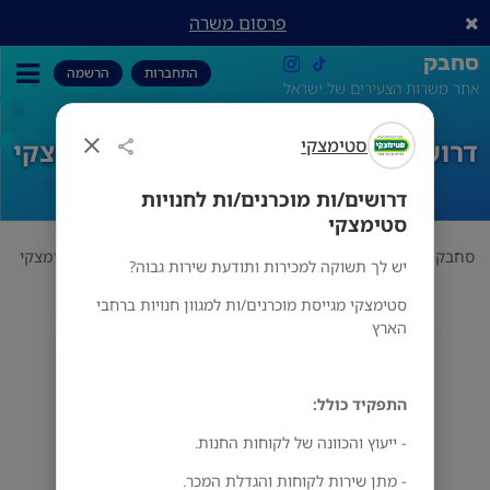
פרסום משרה
סחבק
התחברות
הרשמה
אתר משרות הצעירים של ישראל
סטימצקי
דרושים/ות מוכרנים/ות לחנויות סטימצקי
דרושים/ות מוכרנים/ות לחנויות
סטימצקי
סחבק
מכירות
סטימצקי
דרושים/ות מוכרנים/ות לחנויות סטימצקי
יש לך תשוקה למכירות ותודעת שירות גבוה?
סטימצקי מגייסת מוכרנים/ות למגוון חנויות ברחבי
הארץ
סטימצקי
מס' אזורים
התפקיד כולל:
- ייעוץ והכוונה של לקוחות החנות.
- מתן שירות לקוחות והגדלת המכר.