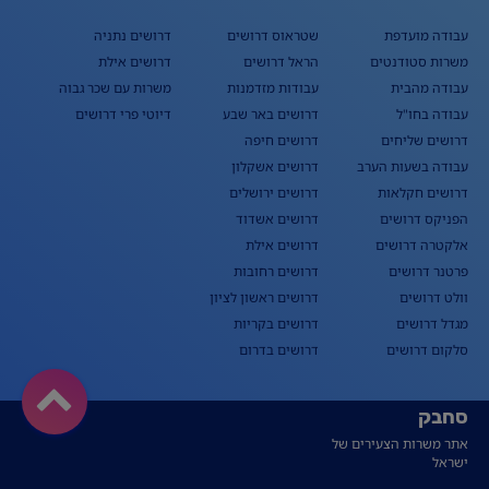
עבודה מועדפת
שטראוס דרושים
דרושים נתניה
משרות סטודנטים
הראל דרושים
דרושים אילת
עבודה מהבית
עבודות מזדמנות
משרות עם שכר גבוה
עבודה בחו"ל
דרושים באר שבע
דיוטי פרי דרושים
דרושים שליחים
דרושים חיפה
עבודה בשעות הערב
דרושים אשקלון
דרושים חקלאות
דרושים ירושלים
הפניקס דרושים
דרושים אשדוד
אלקטרה דרושים
דרושים אילת
פרטנר דרושים
דרושים רחובות
וולט דרושים
דרושים ראשון לציון
מגדל דרושים
דרושים בקריות
סלקום דרושים
דרושים בדרום
סחבק
אתר משרות הצעירים של
ישראל