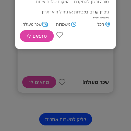
טובה ורצון להתקדם – המקום שלכם איתנו.
ניסיון קודם במכירות או ניהול הוא יתרון
משמעותי.
הכל
משמרות
שכר מעולה!
💰 שכר מתגמל + בונוסים
מתאים לי
מוכרנים/ אחמ"שים/ מנהלים ברחבי
🕒 משמרות גמישות שמתאימות גם לסטודנטים
הארץ!
וחיילים משוחררים
🚀 אפשרויות קידום אמיתיות בחברה גלובלית
👕 ביגוד מהמותג, הנחות, ימי גיבוש ומתנות לחגים
דרישות המשרה
שכר מעולה!
מתאים לי
רצינות.
אחריות.
קליק למשרות אחרות