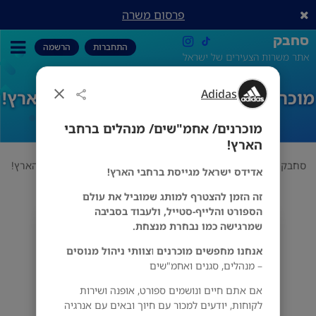
פרסום משרה
סחבק
התחברות
הרשמה
אתר משרות הצעירים של ישראל
Adidas
מוכרנים/ אחמ"שים/ מנהלים ברחבי הארץ!
מוכרנים/ אחמ"שים/ מנהלים ברחבי
הארץ!
סחבק
אופנה
Adidas
מוכרנים/ אחמ"שים/ מנהלים ברחבי הארץ!
אדידס ישראל מגייסת ברחבי הארץ!
זה הזמן להצטרף למותג שמוביל את עולם
הספורט והלייף-סטייל, ולעבוד בסביבה
Adidas
שמרגישה כמו נבחרת מנצחת.
הכל
אנחנו מחפשים מוכרנים
ו
צוותי ניהול מנוסים
– מנהלים, סגנים ואחמ"שים
אם אתם חיים ונושמים ספורט, אופנה ושירות
לקוחות, יודעים למכור עם חיוך ובאים עם אנרגיה