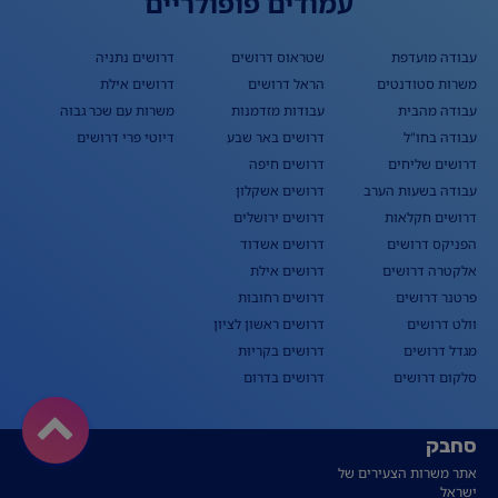
עמודים פופולריים
עבודה מועדפת
שטראוס דרושים
דרושים נתניה
משרות סטודנטים
הראל דרושים
דרושים אילת
עבודה מהבית
עבודות מזדמנות
משרות עם שכר גבוה
עבודה בחו"ל
דרושים באר שבע
דיוטי פרי דרושים
דרושים שליחים
דרושים חיפה
עבודה בשעות הערב
דרושים אשקלון
דרושים חקלאות
דרושים ירושלים
הפניקס דרושים
דרושים אשדוד
אלקטרה דרושים
דרושים אילת
פרטנר דרושים
דרושים רחובות
וולט דרושים
דרושים ראשון לציון
מגדל דרושים
דרושים בקריות
סלקום דרושים
דרושים בדרום
סחבק
אתר משרות הצעירים של
ישראל