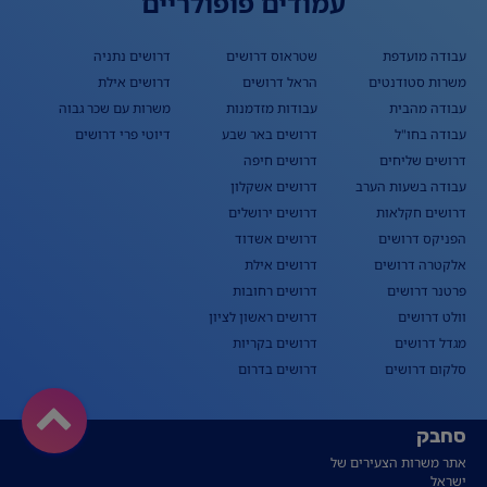
עמודים פופולריים
עבודה מועדפת
שטראוס דרושים
דרושים נתניה
משרות סטודנטים
הראל דרושים
דרושים אילת
עבודה מהבית
עבודות מזדמנות
משרות עם שכר גבוה
עבודה בחו"ל
דרושים באר שבע
דיוטי פרי דרושים
דרושים שליחים
דרושים חיפה
עבודה בשעות הערב
דרושים אשקלון
דרושים חקלאות
דרושים ירושלים
הפניקס דרושים
דרושים אשדוד
אלקטרה דרושים
דרושים אילת
פרטנר דרושים
דרושים רחובות
וולט דרושים
דרושים ראשון לציון
מגדל דרושים
דרושים בקריות
סלקום דרושים
דרושים בדרום
סחבק
אתר משרות הצעירים של
ישראל