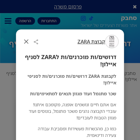
פרסום משרה
סחבק
התחברות
הרשמה
אתר משרות הצעירים של ישראל
קבוצת ZARA
דרושים/ות מוכרנים/ות לZARA לסניף
איילון!
דרושים/ות מוכרנים/ות לZARA לסניף
איילון!
סחבק
אופנה
קבוצת ZARA
דרושים/ות מוכרנים/ות לZARA לסניף
לקבוצת ZARA דרושים/ות מוכרנים/ות לסניפי
איילון!
איילון!
שכר מתגמל ועוד מגוון תנאים למתאימים/ות
אם אתם חיים ונושמים אופנה, מקומכם איתנו!
קבוצת ZARA
עובדי הקבוצה נהנים משכר מתגמל, בונוסים ועוד
רמת גן
מגוון הטבות לעובדים!
כמו כן, מהכשרות מעשירות ומסביבת עבודה
צעירה ודינאמית.