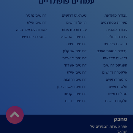
עמודים פופולריים
עבודה מועדפת
שטראוס דרושים
דרושים נתניה
משרות סטודנטים
הראל דרושים
דרושים אילת
עבודה מהבית
עבודות מזדמנות
משרות עם שכר גבוה
עבודה בחו"ל
דרושים באר שבע
דיוטי פרי דרושים
דרושים שליחים
דרושים חיפה
עבודה בשעות הערב
דרושים אשקלון
דרושים חקלאות
דרושים ירושלים
הפניקס דרושים
דרושים אשדוד
אלקטרה דרושים
דרושים אילת
פרטנר דרושים
דרושים רחובות
וולט דרושים
דרושים ראשון לציון
מגדל דרושים
דרושים בקריות
סלקום דרושים
דרושים בדרום
סחבק
אתר משרות הצעירים של
ישראל