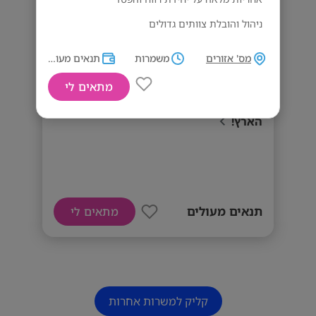
ניהול והובלת צוותים גדולים
ניהול מלאי, סחורה ותהליכים תפעוליים
מס' אזורים
משמרות
תנאים מעולים
מיצוב מסחרי וחוויית לקוח ברמה גבוהה
מתאים לי
עבודה שוטפת מול גורמי ניהול בכירים בספרד
STRADIVARIUS מגייסים מנהלים במרכז
הארץ!
מה אנחנו מציעים?
תפקיד מאתגר ומשמעותי במותג בינלאומי
סביבת עבודה מקצועית עם אפשרויות קידום
מסלול ניהולי המתאים לטווח ארוך
תנאים מעולים
מתאים לי
📍
מיקום:
מרכז הארץ – רמת גן, פתח תקווה, תל
אביב, גלילות, ראשון לציון
דרישות המשרה
קליק למשרות אחרות
ניסיון ניהולי / פיקודי ואוריינטציה למכירות – יתרון