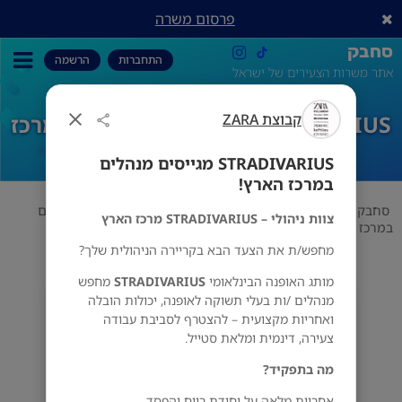
פרסום משרה
סחבק
התחברות
הרשמה
אתר משרות הצעירים של ישראל
קבוצת ZARA
STRADIVARIUS מגייסים מנהלים במרכז
הארץ!
STRADIVARIUS מגייסים מנהלים
במרכז הארץ!
סחבק
אופנה
קבוצת ZARA
STRADIVARIUS מגייסים מנהלים
צוות ניהולי – STRADIVARIUS מרכז הארץ
במרכז הארץ!
מחפש/ת את הצעד הבא בקריירה הניהולית שלך?
מותג האופנה הבינלאומי
STRADIVARIUS
מחפש
מנהלים /ות בעלי תשוקה לאופנה, יכולות הובלה
קבוצת ZARA
ואחריות מקצועית – להצטרף לסביבת עבודה
מס' אזורים
צעירה, דינמית ומלאת סטייל.
מה בתפקיד?
אחריות מלאה על יחידת רווח והפסד