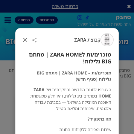
פרסום משרה
סחבק
התחברות
הרשמה
אתר משרות הצעירים של ישראל
קבוצת ZARA
מוכרים/ות לZARA HOME | מתחם BIG
גלילות!
מוכרים/ות לZARA HOME | מתחם
BIG גלילות!
סחבק
אופנה
קבוצת ZARA
מוכרים/ות לZARA HOME | מתחם
מוכרים/ות – ZARA HOME | מתחם BIG
BIG גלילות!
גלילות (סניף חדש)
הצטרפו לחנות החדשה והיוקרתית של
ZARA
HOME
במתחם ביג גלילות, והיו חלק ממשפחת
קבוצת ZARA
האופנה המובילה בישראל — בסביבת עבודה
גלילות
אלגנטית, איכותית ומלאת סטייל.
מה בתפקיד?
שירות ומכירה ללקוחות החנות