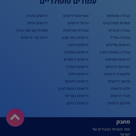
עמודים פופולריים
עבודה מועדפת
שטראוס דרושים
דרושים נתניה
משרות סטודנטים
הראל דרושים
דרושים אילת
עבודה מהבית
עבודות מזדמנות
משרות עם שכר גבוה
עבודה בחו"ל
דרושים באר שבע
דיוטי פרי דרושים
דרושים שליחים
דרושים חיפה
עבודה בשעות הערב
דרושים אשקלון
דרושים חקלאות
דרושים ירושלים
הפניקס דרושים
דרושים אשדוד
אלקטרה דרושים
דרושים אילת
פרטנר דרושים
דרושים רחובות
וולט דרושים
דרושים ראשון לציון
מגדל דרושים
דרושים בקריות
סלקום דרושים
דרושים בדרום
סחבק
אתר משרות הצעירים של
ישראל