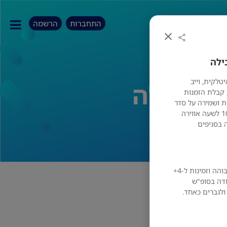
התחברות
הרשמה
ילה
טלקית, וייב
 מובילה
 קבלת הזמנות
ת ושמירה על סדר
בעמדה מה מחכה לך אצלנו? שכר ממוצע 60- 100 לשעה אווירה
 בסניפים
מה חשוב לנו? ניסיון קודם יתרון תודעת שירות גבוהה וזמינות ל-4+
ודה בסופ"ש
ולגברים כאחד.