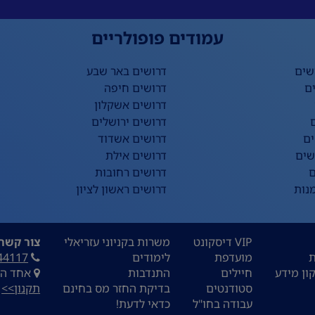
עמודים פופולריים
שים
דרושים באר שבע
ם
דרושים חיפה
דרושים אשקלון
דרושים ירושלים
ים
דרושים אשדוד
שים
דרושים אילת
ם
דרושים רחובות
נות
דרושים ראשון לציון
VIP דיסקונט
משרות בקניוני עזריאלי
צור קשר:
ת
מועדפת
לימודים
44117
ון מידע
חיילים
התנדבות
אחד העם 9, ת
סטודנטים
בדיקת החזר מס בחינם
תקנון>>
עבודה בחו"ל
כדאי לדעת!