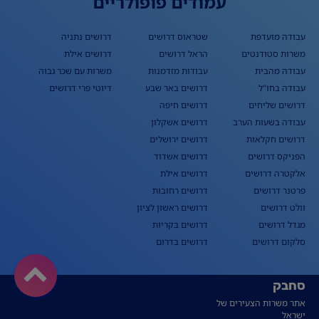
עמודים פופולריים
עבודה מועדפת
שטראוס דרושים
דרושים נתניה
משרות סטודנטים
הראל דרושים
דרושים אילת
עבודה מהבית
עבודות מזדמנות
משרות עם שכר גבוה
עבודה בחו"ל
דרושים באר שבע
דיוטי פרי דרושים
דרושים שליחים
דרושים חיפה
עבודה בשעות הערב
דרושים אשקלון
דרושים חקלאות
דרושים ירושלים
הפניקס דרושים
דרושים אשדוד
אלקטרה דרושים
דרושים אילת
פרטנר דרושים
דרושים רחובות
וולט דרושים
דרושים ראשון לציון
מגדל דרושים
דרושים בקריות
סלקום דרושים
דרושים בדרום
סחבק
אתר משרות הצעירים של
ישראל