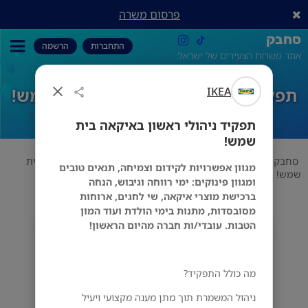
פרסום משרה
סחבק
התחברות
הרשמה
אתר משרות הצעירים של ישראל
IKEA
תפקיד ניהולי ראשון באיקאה בית שמש!
תפקיד ניהולי ראשון באיקאה בית
שמש!
סחבק
משרות כלליות
IKEA
תפקיד ניהולי ראשון באיקאה בית
מגוון אפשרויות לקידום וצמיחה, תנאים טובים
שמש!
ומגוון פינוקים: ימי רווחה וגיבוש, הנחה
ברכישת מוצרי איקאה, שי לחגים, ארוחות
מסובסדות, מתנות בימי הולדת ועוד המון
הטבות. עובדי/ות חברה מהיום הראשון!
IKEA
מס' אזורים
מה כולל התפקיד?
ניהול המשמרת תוך מתן מענה מקצועי ויעיל