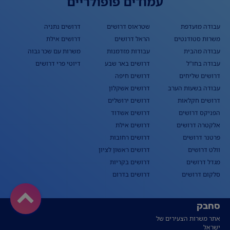
עמודים פופולריים
עבודה מועדפת
שטראוס דרושים
דרושים נתניה
משרות סטודנטים
הראל דרושים
דרושים אילת
עבודה מהבית
עבודות מזדמנות
משרות עם שכר גבוה
עבודה בחו"ל
דרושים באר שבע
דיוטי פרי דרושים
דרושים שליחים
דרושים חיפה
עבודה בשעות הערב
דרושים אשקלון
דרושים חקלאות
דרושים ירושלים
הפניקס דרושים
דרושים אשדוד
אלקטרה דרושים
דרושים אילת
פרטנר דרושים
דרושים רחובות
וולט דרושים
דרושים ראשון לציון
מגדל דרושים
דרושים בקריות
סלקום דרושים
דרושים בדרום
סחבק
אתר משרות הצעירים של
ישראל