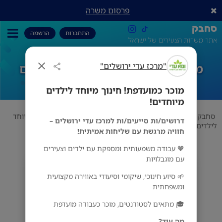
פרסום משרה
סחבק
התחברות
הרשמה
אתר משרות הצעירים של ישראל
"מרכז עדי ירושלים"
מוכר כמועדפת! חינוך מיוחד לילדים
מיוחדים!
מוכר כמועדפת! חינוך מיוחד לילדים
מיוחדים!
סחבק
הדרכה
"מרכז עדי ירושלים"
מוכר כמועדפת! חינוך מיוחד
דרושים/ות סייעים/ות למרכז עדי ירושלים –
לילדים מיוחדים!
חוויה מרגשת עם שליחות אמיתית!
🧡 עבודה משמעותית ומספקת עם ילדים וצעירים
עם מוגבלויות
"מרכז עדי ירושלים"
🌱 סיוע חינוכי, שיקומי וסיעודי באווירה מקצועית
ירושלים
ומשפחתית
🎓 מתאים לסטודנטים, מוכר כעבודה מועדפת
מה עוד?