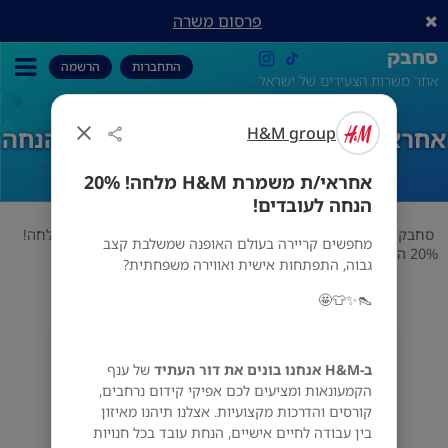
פרסום משרה
סחבק
התחברות
הרשמה
אתר משרות הצעירים של ישראל
H&M group
אחראי/ת משמרת H&M מלחה! 20% הנחה
לעובדים!
אחראי/ת משמרת H&M מלחה! 20%
הנחה לעובדים!
סחבק
קמעונאות
H&M group
אחראי/ת משמרת H&M מלחה!
מחפשים קריירה בעולם האופנה שמשלבת קצב
20% הנחה לעובדים!
גבוה, התפתחות אישית ואווירה משפחתית?
👠✨👕🤩
H&M group
ירושלים
ב-H&M אנחנו בונים את דור העתיד
של ענף
הקמעונאות ומציעים לכם אפיקי קידום נרחבים,
קורסים והדרכות מקצועיות. אצלנו תיהנו מאיזון
בין עבודה לחיים אישיים, הנחת עובד בכל חנויות