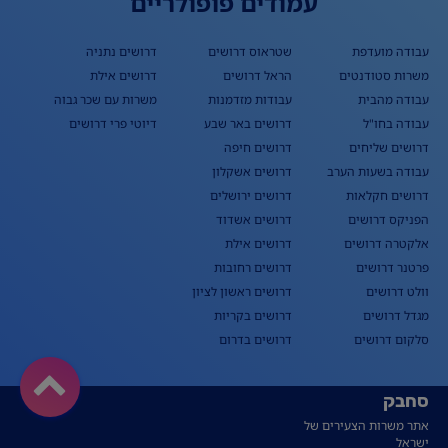
עמודים פופולריים
עבודה מועדפת
שטראוס דרושים
דרושים נתניה
משרות סטודנטים
הראל דרושים
דרושים אילת
עבודה מהבית
עבודות מזדמנות
משרות עם שכר גבוה
עבודה בחו"ל
דרושים באר שבע
דיוטי פרי דרושים
דרושים שליחים
דרושים חיפה
עבודה בשעות הערב
דרושים אשקלון
דרושים חקלאות
דרושים ירושלים
הפניקס דרושים
דרושים אשדוד
אלקטרה דרושים
דרושים אילת
פרטנר דרושים
דרושים רחובות
וולט דרושים
דרושים ראשון לציון
מגדל דרושים
דרושים בקריות
סלקום דרושים
דרושים בדרום
סחבק
אתר משרות הצעירים של
ישראל