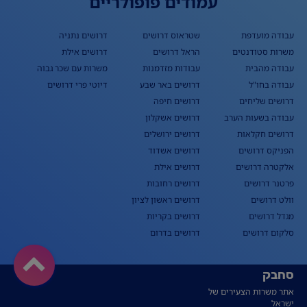
עמודים פופולריים
עבודה מועדפת
שטראוס דרושים
דרושים נתניה
משרות סטודנטים
הראל דרושים
דרושים אילת
עבודה מהבית
עבודות מזדמנות
משרות עם שכר גבוה
עבודה בחו"ל
דרושים באר שבע
דיוטי פרי דרושים
דרושים שליחים
דרושים חיפה
עבודה בשעות הערב
דרושים אשקלון
דרושים חקלאות
דרושים ירושלים
הפניקס דרושים
דרושים אשדוד
אלקטרה דרושים
דרושים אילת
פרטנר דרושים
דרושים רחובות
וולט דרושים
דרושים ראשון לציון
מגדל דרושים
דרושים בקריות
סלקום דרושים
דרושים בדרום
סחבק
אתר משרות הצעירים של
ישראל