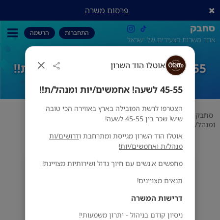
פרסום משרה
סחבק
התחברות
הרשמה
אתר משרות הצעירים של ישראל
45-55 לשעה! אחמשים/יות ומנהל/ת!!
אוטלו הוד השרון
45-55 לשעה! אחמשים/יות ומנהל/ת!!
הצטרפו לרשת המובילה בארץ באווירה הכי טובה
סחבק
אוכל
אוטלו הוד השרון
45-55 לשעה! אחמשים/יות
שיש! שכר בין 45-55 לשעה!
ומנהל/ת!!
אוטלו הוד השרון מגייסת ומתרחבת ו
דרושים/ות
מנהל/ת ואחמשים/יות!
מחפשים א.נשים עם חיוך גדול ושירותיות מצויינת!
אוטלו הוד השרון
הוד השרון
תנאים מצויינים!
דרישות המשרה
ניסיון קודם בניהול - יתרון משמעותי!