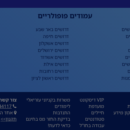
עמודים פופולריים
שים
דרושים באר שבע
ם
דרושים חיפה
דרושים אשקלון
דרושים ירושלים
ים
דרושים אשדוד
שים
דרושים אילת
ם
דרושים רחובות
נות
דרושים ראשון לציון
VIP דיסקונט
משרות בקניוני עזריאלי
צור קשר:
ת
מועדפת
לימודים
44117
ון מידע
חיילים
התנדבות
אחד העם 9, ת
סטודנטים
בדיקת החזר מס בחינם
תקנון>>
עבודה בחו"ל
כדאי לדעת!