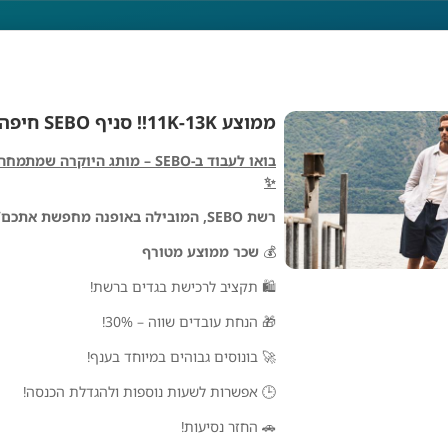
ממוצע 11K-13K!! סניף SEBO חיפה!
בואו לעבוד ב-SEBO – מותג היוקרה ש
✨
רשת SEBO, המובילה באופנה מחפשת אתכם/ן לסניף חיפה!
💰
שכר ממוצע מטורף
🛍 תקציב לרכישת בגדים ברשת!
🎁 הנחת עובדים שווה – 30%!
🚀 בונוסים גבוהים במיוחד בענף!
🕒 אפשרות לשעות נוספות ולהגדלת הכנסה!
SEBO
🚗 החזר נסיעות!