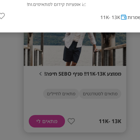
מס' אזורים
📈 אופציות קידום למתאימים.ות!
🎓 מתאים גם לסטודנטים!
מרות
11K- 13K
📩 חושבים שאתם מתאימים? שלחו פרטים ונח
בהקדם!
דרישות המשרה
שירותיות
ניסיון במכירות - יתרון
ממוצע 11K-13K!! סניף SEBO חיפה!
מתאים לסטודנטים
מתאים לחיילים
11K- 13K
מתאים לי