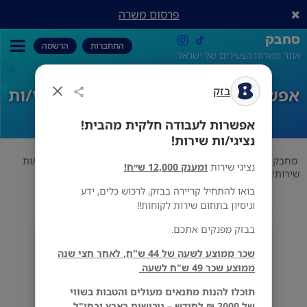
פרסום משרה
סחבק
התחברות
הרשמה
אתר משרות הצעירים של ישראל
בזק
אפשרות לעבודה חלקית מהבית! נציגי/ות
שירות!
אפשרות לעבודה חלקית מהבית!
נציגי/ות שירות!
סחבק
טכנולוגיה
בזק
אפשרות לעבודה חלקית מהבית! נציגי/ות
נציגי שירות
ומענק 12,000 ש״ח!
שירות!
בואו להתחיל קריירה בבזק, לרכוש כלים, ידע
וניסיון בתחום שירות לקוחות!!
בבזק מפנקים אתכם.
בזק
מס' אזורים
שכר ממוצע לשעה של 44 ש"ח, לאחר חצי שנה
ממוצע שכר 49 ש"ח לשעה
תוכלו להנות מתנאים מעולים והטבות בשווי
של 2000 ₪ לחודש – גיבושים בארץ ובחו"ל,