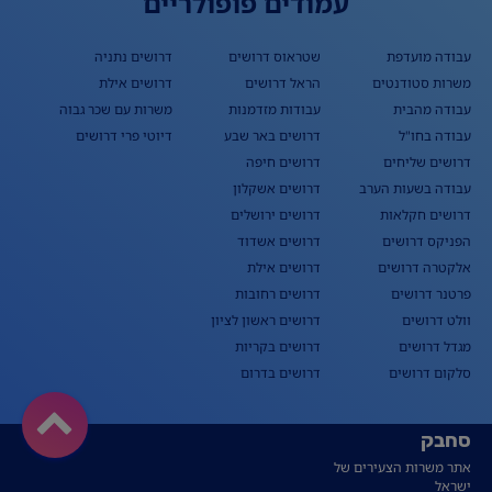
עמודים פופולריים
עבודה מועדפת
שטראוס דרושים
דרושים נתניה
משרות סטודנטים
הראל דרושים
דרושים אילת
עבודה מהבית
עבודות מזדמנות
משרות עם שכר גבוה
עבודה בחו"ל
דרושים באר שבע
דיוטי פרי דרושים
דרושים שליחים
דרושים חיפה
עבודה בשעות הערב
דרושים אשקלון
דרושים חקלאות
דרושים ירושלים
הפניקס דרושים
דרושים אשדוד
אלקטרה דרושים
דרושים אילת
פרטנר דרושים
דרושים רחובות
וולט דרושים
דרושים ראשון לציון
מגדל דרושים
דרושים בקריות
סלקום דרושים
דרושים בדרום
סחבק
אתר משרות הצעירים של
ישראל