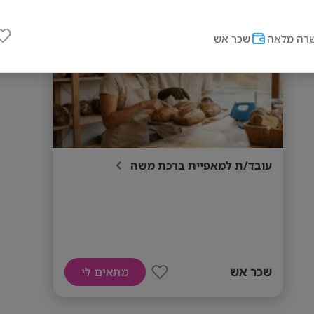
מס' אזורים
רה מלאה
שכר אש
עובד/ת למאפיית ברכת משה
שכר אש
מתאים לי