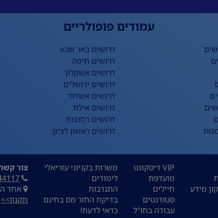
עמודים פופולריים
שים
דרושים באר שבע
ם
דרושים חיפה
דרושים אשקלון
דרושים ירושלים
ים
דרושים אשדוד
שים
דרושים אילת
ם
דרושים רחובות
נות
דרושים ראשון לציון
VIP דיסקונט
משרות בקניוני עזריאלי
צור קשר:
ת
מועדפת
לימודים
44117
ון מידע
חיילים
התנדבות
אחד העם 9, ת
סטודנטים
בדיקת החזר מס בחינם
תקנון>>
עבודה בחו"ל
כדאי לדעת!