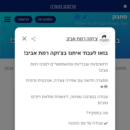
פרסום משרה
סחבק
התחברות
הרשמה
אתר משרות הצעירים של ישראל
צ'וקה רמת אביב
בואו לעבוד איתנו בצ'וקה רמת אביב!
בואו לעבוד איתנו בצ'וקה רמת אביב!
דרושים/ות עובדי/ות פס/אחמשי"ם לסניף רמת
סחבק
אוכל
צ'וקה רמת אביב
בואו לעבוד איתנו בצ'וקה רמת אביב!
אביב!
מסעדה חדשה עם אווירה צעירה, אנרגטית וכיפית
🍔🔥
צ'וקה רמת אביב
עבודה בסביבה טעימה, דינאמית ומלאת וייבים
מס' אזורים
טובים
מה בתפקיד?
✔️ עבודה על פס ההכנה