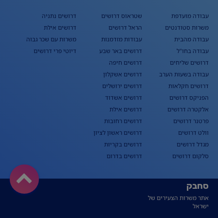
עבודה מועדפת
שטראוס דרושים
דרושים נתניה
משרות סטודנטים
הראל דרושים
דרושים אילת
עבודה מהבית
עבודות מזדמנות
משרות עם שכר גבוה
עבודה בחו"ל
דרושים באר שבע
דיוטי פרי דרושים
דרושים שליחים
דרושים חיפה
עבודה בשעות הערב
דרושים אשקלון
דרושים חקלאות
דרושים ירושלים
הפניקס דרושים
דרושים אשדוד
אלקטרה דרושים
דרושים אילת
פרטנר דרושים
דרושים רחובות
וולט דרושים
דרושים ראשון לציון
מגדל דרושים
דרושים בקריות
סלקום דרושים
דרושים בדרום
סחבק
אתר משרות הצעירים של
ישראל