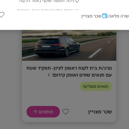
ראשון לציון
📋 ניהול ותפעול שוטף באתר הלקוח
🤝 עבודה מול ממשקים פנים ארגוניים
רה מלאה
שכר מצויין
🔧 טיפול טכני בסיסי
🚘 מסירת רכבים חדשים ללקוחות
💰 מה מחכה לך?
✔ עובד/ת חברה מהיום הראשון
נציג/ת בית לקוח ראשון לציון- תפקיד שטח
✔ תנאים מעולים + תמריצים שווים 💸
עם תנאים שווים ואופק קידום!
✔ סל רווחה עשיר והטבות
תנאים מעולים!
✔ הכשרה מלאה על חשבון החברה
✔ אפשרויות קידום אמיתיות 🚀
שכר מצויין
מתאים לי
✔ סביבת עבודה מקצועית ודינמית