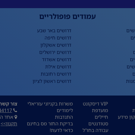
עמודים פופולריים
שים
דרושים באר שבע
ם
דרושים חיפה
דרושים אשקלון
דרושים ירושלים
ים
דרושים אשדוד
שים
דרושים אילת
ם
דרושים רחובות
נות
דרושים ראשון לציון
VIP דיסקונט
משרות בקניוני עזריאלי
צור קשר:
ת
מועדפת
לימודים
44117
ון מידע
חיילים
התנדבות
אחד העם 9, ת
סטודנטים
בדיקת החזר מס בחינם
תקנון>>
עבודה בחו"ל
כדאי לדעת!