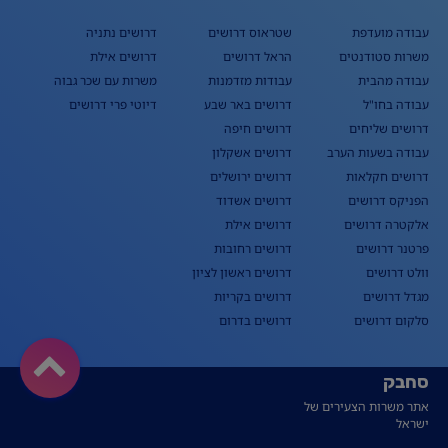
עבודה מועדפת
שטראוס דרושים
דרושים נתניה
משרות סטודנטים
הראל דרושים
דרושים אילת
עבודה מהבית
עבודות מזדמנות
משרות עם שכר גבוה
עבודה בחו"ל
דרושים באר שבע
דיוטי פרי דרושים
דרושים שליחים
דרושים חיפה
עבודה בשעות הערב
דרושים אשקלון
דרושים חקלאות
דרושים ירושלים
הפניקס דרושים
דרושים אשדוד
אלקטרה דרושים
דרושים אילת
פרטנר דרושים
דרושים רחובות
וולט דרושים
דרושים ראשון לציון
מגדל דרושים
דרושים בקריות
סלקום דרושים
דרושים בדרום
סחבק
אתר משרות הצעירים של
ישראל