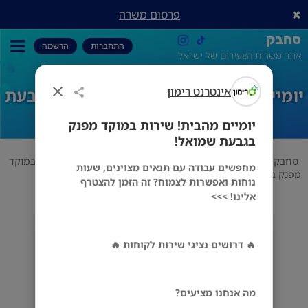
פרסום משרה
סחבק
התחברות
הרשמה
אתר משרות הצעירים של ישראל
אינטרנט רימון
יומיים מהבית! שירות במוקד מפנק בגבעת
שמואל!
יומיים מהבית! שירות במוקד מפנק
בגבעת שמואל!
סחבק
משרות כלליות
אינטרנט רימון
יומיים מהבית! שירות במוקד
מחפשים עבודה עם תנאים מצוינים, שעות
מפנק בגבעת שמואל!
נוחות ואפשרות לצמוח? זה הזמן להצטרף
אלינו! >>>
אינטרנט רימון
🔥 דרושים נציגי שירות לקוחות 🔥
מס' אזורים
מה אנחנו מציעים?