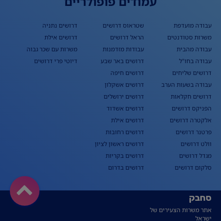
עמודים פופולריים
עבודה מועדפת
שטראוס דרושים
דרושים נתניה
משרות סטודנטים
הראל דרושים
דרושים אילת
עבודה מהבית
עבודות מזדמנות
משרות עם שכר גבוה
עבודה בחו"ל
דרושים באר שבע
דיוטי פרי דרושים
דרושים שליחים
דרושים חיפה
עבודה בשעות הערב
דרושים אשקלון
דרושים חקלאות
דרושים ירושלים
הפניקס דרושים
דרושים אשדוד
אלקטרה דרושים
דרושים אילת
פרטנר דרושים
דרושים רחובות
וולט דרושים
דרושים ראשון לציון
מגדל דרושים
דרושים בקריות
סלקום דרושים
דרושים בדרום
סחבק
אתר משרות הצעירים של
ישראל