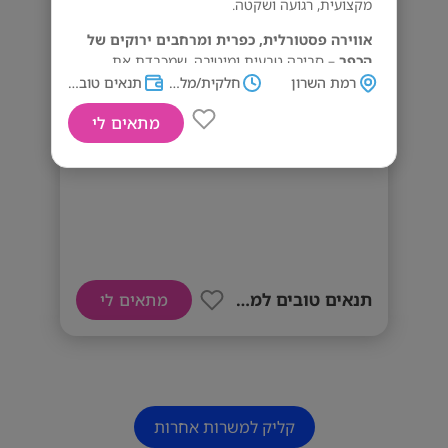
מקצועית, רגועה ושקטה.
אווירה פסטורלית, כפרית ומרחבים ירוקים של
הכפר
– סביבה טבעית ומיטיבה, שמכבדת את
הילד ואת הצוות.
רמת השרון
חלקית/מלאה
תנאים טובים למתאימים
דרישות ומאפייני המשרה:
מתאים לי
דרוש/ה איש/אשת צוות חינוכי/ת
מתאים למי שאוהב/ת ילדים, אחראי/ת, עדינ/ה,
יציב/ה, מסור/ת, ורוצה להשתלב בצוות חינוכי
איכותי לטווח ארוך.
העבודה בכפר הירוק, רמת השרון, באווירה
משפחתית ומקצועית.
ניסיון בגנים – יתרון.
תנאים טובים למתאימים
מתאים לי
גישה רגועה לילדים, אחריות ונוכחות טובה – חובה.
נדרשת אהבה גדולה לילדים ולחינוך
❤️
קליק למשרות אחרות
תנאים טובים למתאימים/ות