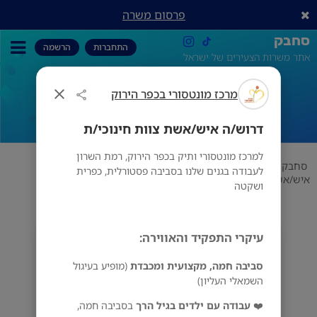
פרסום משרה
סחבק
התחברות
הרשמה
אתר משרות הצעירים של ישראל
מרכז מונטסורי בכפר הירוק
דרוש/ה איש/אשת צוות חינוכי/ת
דרוש/ה איש/אשת צוות חינוכי/ת
למרכז מונטסורי ותיק בכפר הירוק, רמת השרון
סחבק
גנים וצהרונים
מרכז מונטסורי בכפר הירוק
דרוש/ה
לעבודה בגנים שלנו בסביבה פסטורלית, כפרית
איש/אשת צוות חינוכי/ת
ושקטה
עיקרי התפקיד והאווירה:
מרכז מונטסורי בכפר הירוק
רמת השרון
סביבה חמה, מקצועית ומכבדת
(מופיע בעיגול
השמאלי העליון)
❤️
עבודה עם ילדים בגיל הרך
בסביבה חמה,