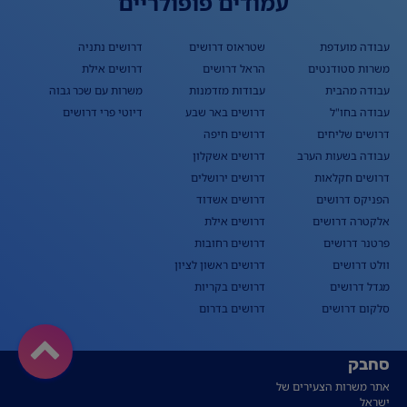
עמודים פופולריים
עבודה מועדפת
שטראוס דרושים
דרושים נתניה
משרות סטודנטים
הראל דרושים
דרושים אילת
עבודה מהבית
עבודות מזדמנות
משרות עם שכר גבוה
עבודה בחו"ל
דרושים באר שבע
דיוטי פרי דרושים
דרושים שליחים
דרושים חיפה
עבודה בשעות הערב
דרושים אשקלון
דרושים חקלאות
דרושים ירושלים
הפניקס דרושים
דרושים אשדוד
אלקטרה דרושים
דרושים אילת
פרטנר דרושים
דרושים רחובות
וולט דרושים
דרושים ראשון לציון
מגדל דרושים
דרושים בקריות
סלקום דרושים
דרושים בדרום
סחבק
אתר משרות הצעירים של
ישראל