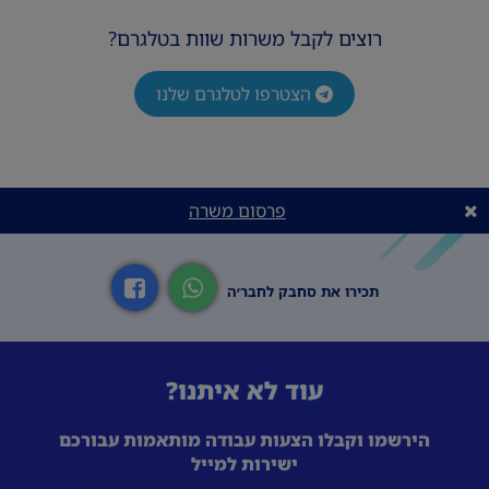
רוצים לקבל משרות שוות בטלגרם?
ניסיון במכירות -חובה .
ניסיון ניהולי – יתרון .
הצטרפו לטלגרם שלנו
יוצא חברת תקשורת / ביטוח / חברת אשראי –
יתרון משמעותי .
יכולת עבודה תחת לחץ וריבוי של משימות .
פרסום משרה
יחסי אנוש טובים .
תכירו את סחבק לחבר׳ה
עוד לא איתנו?
הירשמו וקבלו הצעות עבודה מותאמות עבורכם
*העסקה OUTSOURCE
ישירות למייל