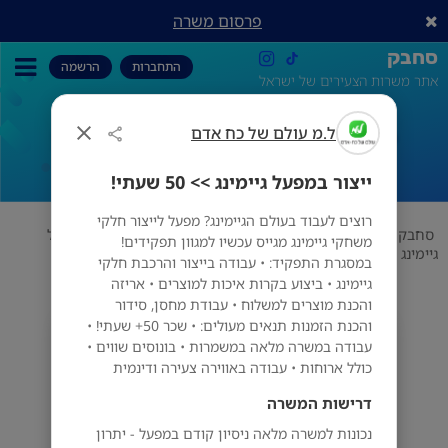
פרסום משרה
סחבק
התחברות
הרשמה
אתר משרות הצעירים של ישראל
ל.מ עולם של כח אדם
ייצור במפעל גיימינג >> 50 שעתי!
ייצור במפעל גיימינג >> 50 שעתי!
רוצים לעבוד בעולם הגיימינג? מפעל לייצור חלקי
סחבק
הייטק ללא ניסיון
ל.מ עולם של כח אדם
ייצור במפעל
משחקי גיימינג מגייס עכשיו למגוון תפקידים!
גיימינג >> 50 שעתי!
במסגרת התפקיד: • עבודה בייצור והרכבת חלקי
גיימינג • ביצוע בקרות איכות למוצרים • אריזה
והכנת מוצרים למשלוח • עבודת מחסן, סידור
והכנת הזמנות תנאים מעולים: • שכר 50+ שעתי! •
ל.מ עולם של כח אדם
עבודה במשרה מלאה במשמרות • בונוסים שווים •
הכל
כולל ארוחות • עבודה באווירה צעירה ודינמית
דרישות המשרה
נכונות למשרה מלאה ניסיון קודם במפעל - יתרון