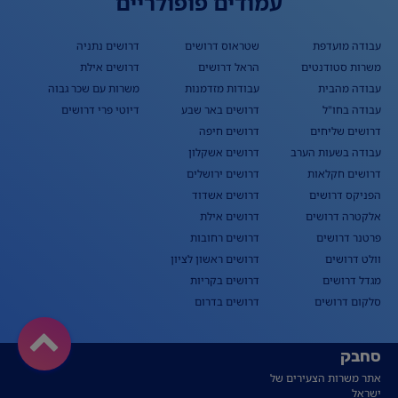
עמודים פופולריים
עבודה מועדפת
שטראוס דרושים
דרושים נתניה
משרות סטודנטים
הראל דרושים
דרושים אילת
עבודה מהבית
עבודות מזדמנות
משרות עם שכר גבוה
עבודה בחו"ל
דרושים באר שבע
דיוטי פרי דרושים
דרושים שליחים
דרושים חיפה
עבודה בשעות הערב
דרושים אשקלון
דרושים חקלאות
דרושים ירושלים
הפניקס דרושים
דרושים אשדוד
אלקטרה דרושים
דרושים אילת
פרטנר דרושים
דרושים רחובות
וולט דרושים
דרושים ראשון לציון
מגדל דרושים
דרושים בקריות
סלקום דרושים
דרושים בדרום
סחבק
אתר משרות הצעירים של
ישראל