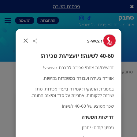
פרסום משרה
סחבק
התחברות
הרשמה
אתר משרות הצעירים של ישראל
40-60 לשעה!! יועצי/ות מכירה!
s-wear
40-60 לשעה!! יועצי/ות מכירה!
דרושים/ות צוותי מכירה לחברת s-wear!
סחבק
אופנה
40-60 לשעה!! יועצי/ות מכירה!
s-wear
אווירה צעירה ועבודה במשמרות גמישות.
במסגרת התפקיד: עמידה ביעדי מכירות, מתן
שירות ללקוחות, אחריות על סדר ומיצוב החנות.
s-wear
הכל
שכר ממוצע של 40-60 לשעה!
דרישות המשרה
ניסיון קודם- יתרון