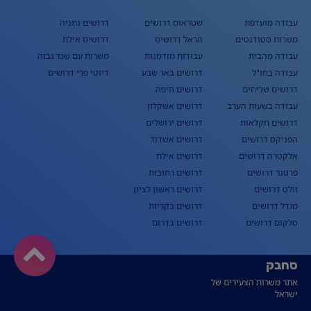
עבודה מועדפת
שטראוס דרושים
דרושים נתניה
משרות סטודנטים
הראל דרושים
דרושים אילת
עבודה מהבית
עבודות מזדמנות
משרות עם שכר גבוה
עבודה בחו"ל
דרושים באר שבע
דיוטי פרי דרושים
דרושים שליחים
דרושים חיפה
עבודה בשעות הערב
דרושים אשקלון
דרושים חקלאות
דרושים ירושלים
הפניקס דרושים
דרושים אשדוד
אלקטרה דרושים
דרושים אילת
פרטנר דרושים
דרושים רחובות
וולט דרושים
דרושים ראשון לציון
מגדל דרושים
דרושים בקריות
סלקום דרושים
דרושים בדרום
סחבק
אתר משרות הצעירים של
ישראל