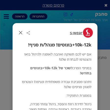
פרסום משרה
סחבק
התחברות
הרשמה
אתר משרות הצעירים של ישראל
10k-12k+בונוסים! מנהל/ת סניף!
s-wear
10k-12k+בונוסים! מנהל/ת סניף!
אם יש לכם תשוקה ואהבה לאופנה ולניהול בואו
סחבק
אופנה
10k-12k+בונוסים! מנהל/ת סניף!
s-wear
והצטרפו לנבחרת שלנו!
בסניפי המרכז!!
שכר של
10k-12k+בונוסים
בחודש!
s-wear
ותהנו מסביבת עבודה משפחתית ונעימה! הצטרפו
מס' אזורים
למגוון סניפים שלנו!
במסגרת התפקיד:
ניהול יחידת רווח והפסד, ניהול צוותי מכירה,
עמידה ביעדים, ראיונות עבודה, שיחות משוב,