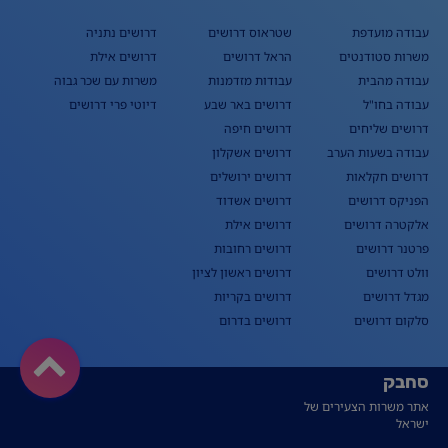
עבודה מועדפת
שטראוס דרושים
דרושים נתניה
משרות סטודנטים
הראל דרושים
דרושים אילת
עבודה מהבית
עבודות מזדמנות
משרות עם שכר גבוה
עבודה בחו"ל
דרושים באר שבע
דיוטי פרי דרושים
דרושים שליחים
דרושים חיפה
עבודה בשעות הערב
דרושים אשקלון
דרושים חקלאות
דרושים ירושלים
הפניקס דרושים
דרושים אשדוד
אלקטרה דרושים
דרושים אילת
פרטנר דרושים
דרושים רחובות
וולט דרושים
דרושים ראשון לציון
מגדל דרושים
דרושים בקריות
סלקום דרושים
דרושים בדרום
סחבק
אתר משרות הצעירים של
ישראל