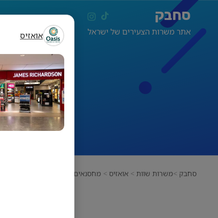
סחבק
אתר משרות הצעירים של ישראל
אואזיס
מחסנא
סחבק
משרות שוות
אואזיס
מחסנאים.יות לדיוטי פרי + מענק