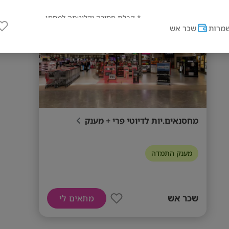
מס' אזורים
* קבלת סחורה וקליטתה למחסן
מרות
שכר אש
* סידור, ארגון וניהול מלאי
* ליקוט והכנת הזמנות
🎁 טיול חברה + מענק התמדה מהחודש השני
📈 אפשרויות קידום רבות למתאימים/ות
מחסנאים.יות לדיוטי פרי + מענק
📩 שלחו קורות חיים והצטרפו לחוויה!
מענק התמדה
דרישות המשרה
* ניסיון קודם במחסן/לוגיסטיקה – יתרון
שכר אש
מתאים לי
* נכונות לעבודה פיזית
* זמינות וגמישות לעבודה בסופי שבוע