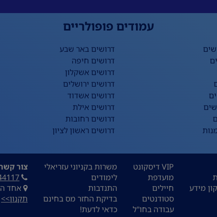
עמודים פופולריים
שים
דרושים באר שבע
ם
דרושים חיפה
דרושים אשקלון
דרושים ירושלים
ים
דרושים אשדוד
שים
דרושים אילת
ם
דרושים רחובות
נות
דרושים ראשון לציון
VIP דיסקונט
משרות בקניוני עזריאלי
צור קשר:
ת
מועדפת
לימודים
44117
ון מידע
חיילים
התנדבות
אחד העם 9, ת
סטודנטים
בדיקת החזר מס בחינם
תקנון>>
עבודה בחו"ל
כדאי לדעת!