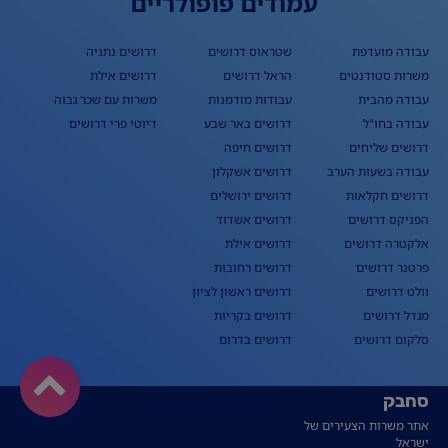
עמודים פופולריים
עבודה מועדפת
שטראוס דרושים
דרושים נתניה
משרות סטודנטים
הראל דרושים
דרושים אילת
עבודה מהבית
עבודות מזדמנות
משרות עם שכר גבוה
עבודה בחו"ל
דרושים באר שבע
דיוטי פרי דרושים
דרושים שליחים
דרושים חיפה
עבודה בשעות הערב
דרושים אשקלון
דרושים חקלאות
דרושים ירושלים
הפניקס דרושים
דרושים אשדוד
אלקטרה דרושים
דרושים אילת
פרטנר דרושים
דרושים רחובות
וולט דרושים
דרושים ראשון לציון
מגדל דרושים
דרושים בקריות
סלקום דרושים
דרושים בדרום
סחבק
אתר משרות הצעירים של
ישראל