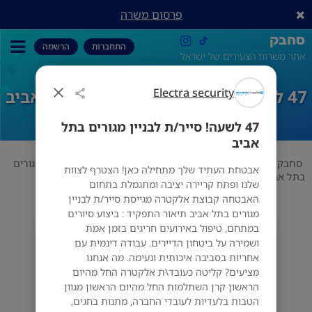
פרסום משרה
סחבק
התחברות
הרשמה
אתר משרות הצעירים של ישראל
47 לשעה! סייר/ת לבניין מגורים בתל אביב
Electra security
47 לשעה! סייר/ת לבניין מגורים בתל
אביב
סחבק
אבטחה
Electra security
47 לשעה! סייר/ת לבניין מגורים
אבטחת העתיד שלך מתחילה כאן! הצטרף לצוות
בתל אביב
שלנו ופתח קריירה יציבה ומתגמלת בתחום
האבטחה קבוצת אלקטרה מגייסת סייר/ת לבניין
מגורים בתל אביב תיאור התפקיד : ביצוע סיורים
במתחם, טיפול באירועים חריגים בזמן אמת
Electra security
ושמירה על ביטחון הדיירים. עבודה דינמית עם
תל אביב-יפו
אחריות בסביבה איכותית ונעימה. מה אנחנו
מציעים? קליטה כעובד\ת אלקטרה החל מהיום
הראשון קרן השתלמות החל מהיום הראשון מגוון
הטבות בלעדיות לעובדי החברה, מתנות בחגים,