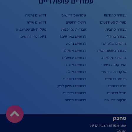
עמודים פופולריים
עבודה מועדפת
שטראוס דרושים
דרושים נתניה
משרות סטודנטים
הראל דרושים
דרושים אילת
עבודה מהבית
עבודות מזדמנות
משרות עם שכר גבוה
עבודה בחו"ל
דרושים באר שבע
דיוטי פרי דרושים
דרושים שליחים
דרושים חיפה
עבודה בשעות הערב
דרושים אשקלון
דרושים חקלאות
דרושים ירושלים
הפניקס דרושים
דרושים אשדוד
אלקטרה דרושים
דרושים אילת
פרטנר דרושים
דרושים רחובות
וולט דרושים
דרושים ראשון לציון
מגדל דרושים
דרושים בקריות
סלקום דרושים
דרושים בדרום
סחבק
אתר משרות הצעירים של
ישראל