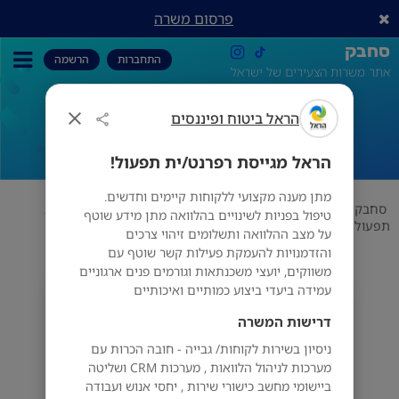
פרסום משרה
סחבק
התחברות
הרשמה
אתר משרות הצעירים של ישראל
הראל ביטוח ופיננסים
הראל מגייסת רפרנט/ית תפעול!
הראל מגייסת רפרנט/ית תפעול!
מתן מענה מקצועי ללקוחות קיימים וחדשים.
סחבק
ביטוח
הראל ביטוח ופיננסים
הראל מגייסת רפרנט/ית
טיפול בפניות לשינויים בהלוואה מתן מידע שוטף
תפעול!
על מצב ההלוואה ותשלומים זיהוי צרכים
והזדמנויות להעמקת פעילות קשר שוטף עם
משווקים, יועצי משכנתאות וגורמים פנים ארגוניים
עמידה ביעדי ביצוע כמותיים ואיכותיים
הראל ביטוח ופיננסים
רמת גן
דרישות המשרה
ניסיון בשירות לקוחות/ גבייה - חובה הכרות עם
מערכות לניהול הלוואות , מערכות CRM ושליטה
ביישומי מחשב כישורי שירות , יחסי אנוש ועבודה