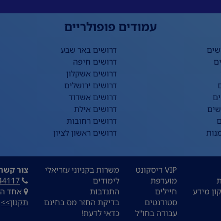
עמודים פופולריים
שים
דרושים באר שבע
ם
דרושים חיפה
דרושים אשקלון
דרושים ירושלים
ים
דרושים אשדוד
שים
דרושים אילת
ם
דרושים רחובות
נות
דרושים ראשון לציון
VIP דיסקונט
משרות בקניוני עזריאלי
צור קשר:
ת
מועדפת
לימודים
44117
ון מידע
חיילים
התנדבות
אחד העם 9, ת
סטודנטים
בדיקת החזר מס בחינם
תקנון>>
עבודה בחו"ל
כדאי לדעת!