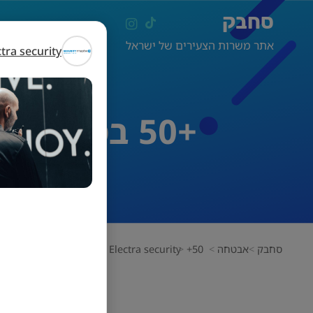
סחבק
אתר משרות הצעירים של ישראל
ctra security
+50 בסיס! סיירים/ות למערך הפיקוח האלקטרוני
סחבק
אבטחה
+50 בסיס! סיירים/ות למערך הפיקוח האלקטרוני
Electra security