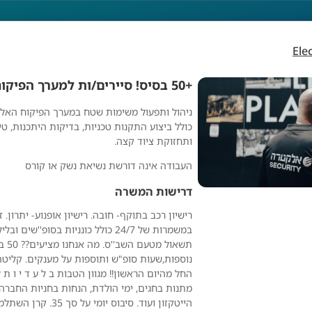
Ele
+50 בסיס! סיירים/ות למערך הפיקוח האלקטרוני
ניהול ותפעול משימות שטח במערך הפיקוח האלק
כולל ביצוע התקנות טכניות, בדיקות היתכנות, טי
ותחזוקת ציוד קצה.
העבודה אינה דורשת נשיאת נשק או קורס
דרישות המשרה
רישיון רכב בתוקף- חובה. רישיון אופנוע- יתרון. 
במשמרות של 24/7 כולל כונניות בסופ''ש
תשאול
נוספות,שעות סופ"ש ותוספות על מענקים. קליט
החל מהיום הראשון!! מגוון הטבות ב ל ע ד י ו ת 
מתנות בחגים, ימי הולדת, הנחות בחניות החברה,
Electra security
הייטקזון ועוד. סיבוס יומי ע