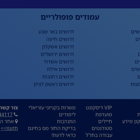
עמודים פופולריים
שים
דרושים באר שבע
ם
דרושים חיפה
דרושים אשקלון
דרושים ירושלים
ים
דרושים אשדוד
שים
דרושים אילת
ם
דרושים רחובות
נות
דרושים ראשון לציון
VIP דיסקונט
משרות בקניוני עזריאלי
צור קשר:
ת
מועדפת
לימודים
44117
ון מידע
חיילים
התנדבות
אחד העם 9, ת
סטודנטים
בדיקת החזר מס בחינם
תקנון>>
עבודה בחו"ל
כדאי לדעת!