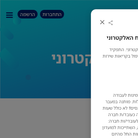
התחברות
הרשמה
טרוני. התפקיד
פול בקריאות שירות
זמינות לעבודה
ים ובלילות. מותנה במעבר
 מטעם השב''ס. מה אנחנו מציעים?? 50 בסיס!! לא כולל שעות
ה כעובד/ת חברה
לעובדי/ות חברה:
 השתייכות למועדון
ל סך 35. קרן השתלמות החל מהיום