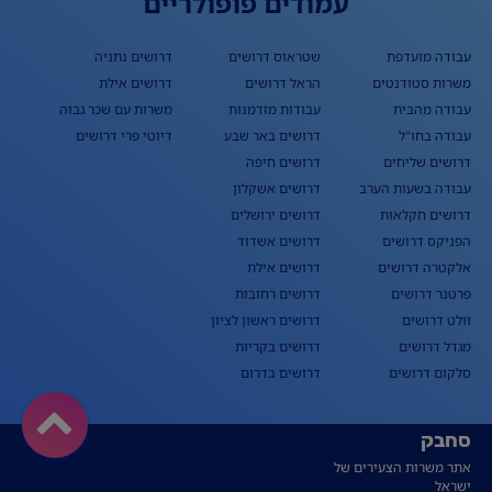
עמודים פופולריים
עבודה מועדפת
שטראוס דרושים
דרושים נתניה
משרות סטודנטים
הראל דרושים
דרושים אילת
עבודה מהבית
עבודות מזדמנות
משרות עם שכר גבוה
עבודה בחו"ל
דרושים באר שבע
דיוטי פרי דרושים
דרושים שליחים
דרושים חיפה
עבודה בשעות הערב
דרושים אשקלון
דרושים חקלאות
דרושים ירושלים
הפניקס דרושים
דרושים אשדוד
אלקטרה דרושים
דרושים אילת
פרטנר דרושים
דרושים רחובות
וולט דרושים
דרושים ראשון לציון
מגדל דרושים
דרושים בקריות
סלקום דרושים
דרושים בדרום
סחבק
אתר משרות הצעירים של
ישראל