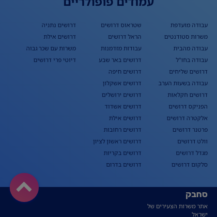
עמודים פופולריים
עבודה מועדפת
שטראוס דרושים
דרושים נתניה
משרות סטודנטים
הראל דרושים
דרושים אילת
עבודה מהבית
עבודות מזדמנות
משרות עם שכר גבוה
עבודה בחו"ל
דרושים באר שבע
דיוטי פרי דרושים
דרושים שליחים
דרושים חיפה
עבודה בשעות הערב
דרושים אשקלון
דרושים חקלאות
דרושים ירושלים
הפניקס דרושים
דרושים אשדוד
אלקטרה דרושים
דרושים אילת
פרטנר דרושים
דרושים רחובות
וולט דרושים
דרושים ראשון לציון
מגדל דרושים
דרושים בקריות
סלקום דרושים
דרושים בדרום
סחבק
אתר משרות הצעירים של
ישראל