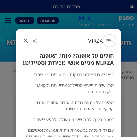
פרסום משרה
סחבק
התחברות
הרשמה
אתר משרות הצעירים של ישראל
MIRZA
חולים על אופנה? מותג האופנה MIRZA
מגייס אנשי מכירות וסטיילינג!
חולים על אופנה? מותג האופנה
MIRZA מגייס אנשי מכירות וסטיילינג!
סחבק
אופנה
MIRZA
חולים על אופנה? מותג האופנה MIRZA
בואו לעבוד איתנו במקום שהוא בית ומשפחה!
מגייס אנשי מכירות וסטיילינג!
מתן שירות וייעוץ סטיילינג אישי, חם ומקצועי
ללקוחות המותג.
שמירה על נראות החנות, סידור סחורה ומיצוב
MIRZA
קולקציות האופנה החדשות.
מס' אזורים
למכור בכיף, לתת שירות מעולה ולהגיע ליעדים.
עבודה דינמית במשמרות נוחות וגמישות (מינימום
3 משמרות בשבוע, כולל שישי או מוצש. לא עובדים