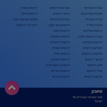
עבודה מועדפת
שטראוס דרושים
דרושים נתניה
משרות סטודנטים
הראל דרושים
דרושים אילת
עבודה מהבית
עבודות מזדמנות
משרות עם שכר גבוה
עבודה בחו"ל
דרושים באר שבע
דיוטי פרי דרושים
דרושים שליחים
דרושים חיפה
עבודה בשעות הערב
דרושים אשקלון
דרושים חקלאות
דרושים ירושלים
הפניקס דרושים
דרושים אשדוד
אלקטרה דרושים
דרושים אילת
פרטנר דרושים
דרושים רחובות
וולט דרושים
דרושים ראשון לציון
מגדל דרושים
דרושים בקריות
סלקום דרושים
דרושים בדרום
סחבק
אתר משרות הצעירים של
ישראל