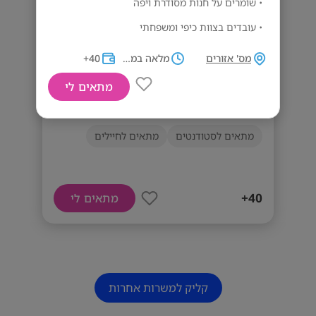
• שומרים על חנות מסודרת ויפה
• עובדים בצוות כיפי ומשפחתי
מי מתאים לנו?
מס' אזורים
מלאה במשמרות
40+
• אנשים שירותיים וחייכנים
מתאים לי
מוכרנ/ית לקונדיטוריה 🍰
• כאלה שאוהבים אנשים (ומתוקים 😉)
• אחריות ורצינות – כן, גם עם וייב טוב
מתאים לסטודנטים
מתאים לחיילים
• ניסיון? בונוס. לא חובה.
דרישות המשרה
40+
ניסיון במכירות יתרון
מתאים לי
קליק למשרות אחרות