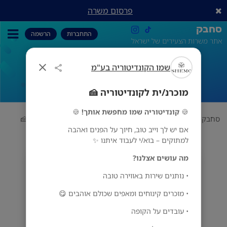
פרסום משרה
סחבק
התחברות
הרשמה
אתר משרות הצעירים של ישראל
שמו הקונדיטוריה בע"מ
מוכרנ/ית לקונדיטוריה 🍰
מוכרנ/ית לקונדיטוריה 🍰
🍪
קונדיטוריה שמו מחפשת אותך!
🍪
סחבק
אוכל
שמו הקונדיטוריה בע"מ
מוכרנ/ית לקונדיטוריה 🍰
אם יש לך וייב טוב, חיוך על הפנים ואהבה
למתוקים – בוא/י לעבוד איתנו ✨
מה עושים אצלנו?
שמו הקונדיטוריה בע"מ
מס' אזורים
• נותנים שירות באווירה טובה
• מוכרים קינוחים ומאפים שכולם אוהבים 😋
• עובדים על הקופה