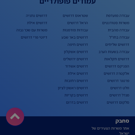
עמודים פופולריים
עבודה מועדפת
שטראוס דרושים
דרושים נתניה
משרות סטודנטים
הראל דרושים
דרושים אילת
עבודה מהבית
עבודות מזדמנות
משרות עם שכר גבוה
עבודה בחו"ל
דרושים באר שבע
דיוטי פרי דרושים
דרושים שליחים
דרושים חיפה
עבודה בשעות הערב
דרושים אשקלון
דרושים חקלאות
דרושים ירושלים
הפניקס דרושים
דרושים אשדוד
אלקטרה דרושים
דרושים אילת
פרטנר דרושים
דרושים רחובות
וולט דרושים
דרושים ראשון לציון
מגדל דרושים
דרושים בקריות
סלקום דרושים
דרושים בדרום
סחבק
אתר משרות הצעירים של
ישראל