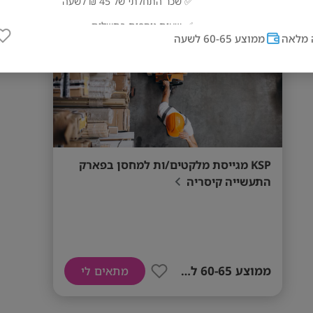
קיסריה
✅ שכר התחלתי של 45 ₪ לשעה
✅ שעות נוספות בתשלום
מלאה
ממוצע 60-65 לשעה
✅ בונוסים חודשיים
✅ עובדים מרוויחים בממוצע 60–65 ₪ לשעה (בהתאם לביצועים)
שעות העבודה:
🕗 ימים א’-ה’: 07:00–17:00
KSP מגייסת מלקטים/ות למחסן בפארק
🕗 יום ו’: 07:00–13:00
התעשייה קיסריה
דרישות:
✔️ רישיון נהיגה – חובה.
ממוצע 60-65 לשעה
מתאים לי