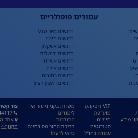
עמודים פופולריים
שים
דרושים באר שבע
ם
דרושים חיפה
דרושים אשקלון
דרושים ירושלים
ים
דרושים אשדוד
שים
דרושים אילת
ם
דרושים רחובות
נות
דרושים ראשון לציון
VIP דיסקונט
משרות בקניוני עזריאלי
צור קשר:
ת
מועדפת
לימודים
44117
ון מידע
חיילים
התנדבות
אחד העם 9, ת
סטודנטים
בדיקת החזר מס בחינם
תקנון>>
עבודה בחו"ל
כדאי לדעת!