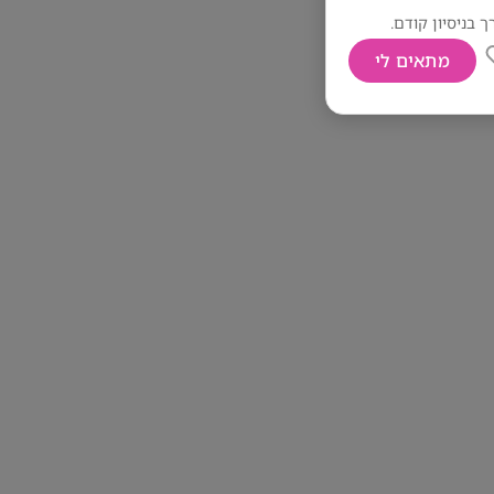
 בניסיון קודם.
מתאים לי
 השנה.
הביטוח ונזקי
, מלווים אותם
ועד לסיום הטיפול
, טיפול במסמכים,
אם לתפקיד.
ירים יותר
תקדם ושיחות
צוינים.
ון, אך ממש לא