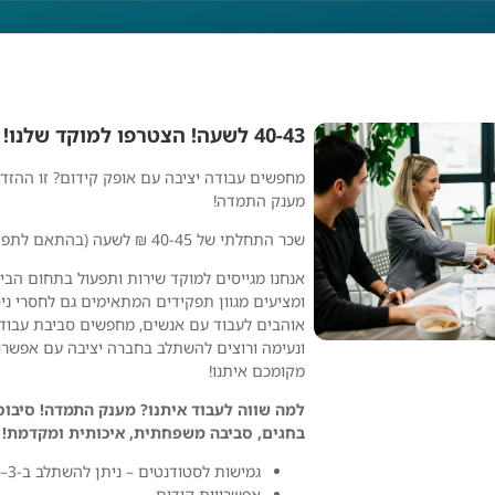
40-43 לשעה! הצטרפו למוקד שלנו! מגוון תפקידים!
מחפשים עבודה יציבה עם אופק קידום? זו ההזדמ
מענק התמדה!
שכר התחלתי של 40-45 ₪ לשעה (בהתאם לתפקיד).
אנחנו מגייסים למוקד שירות ותפעול בתחום הביט
ומציעים מגוון תפקידים המתאימים גם לחסרי ני
אוהבים לעבוד עם אנשים, מחפשים סביבת עבו
ונעימה ורוצים להשתלב בחברה יציבה עם אפשרו
מקומכם איתנו!
למה שווה לעבוד איתנו? מענק התמדה! סיבוס,
בחגים, סביבה משפחתית, איכותית ומקדמת!
מילגם
גמישות לסטודנטים – ניתן להשתלב ב-3–4 משמרות בשבוע.
אפשרויות קידום