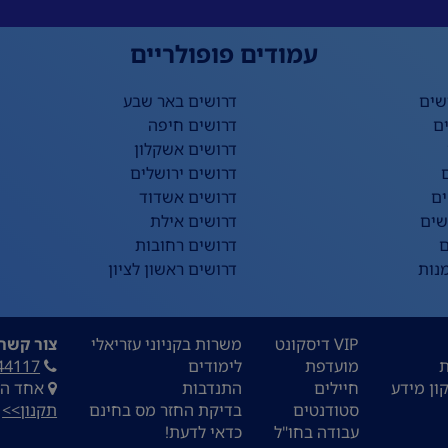
עמודים פופולריים
שים
דרושים באר שבע
ם
דרושים חיפה
דרושים אשקלון
דרושים ירושלים
ים
דרושים אשדוד
שים
דרושים אילת
ם
דרושים רחובות
נות
דרושים ראשון לציון
VIP דיסקונט
משרות בקניוני עזריאלי
צור קשר:
ת
מועדפת
לימודים
44117
ון מידע
חיילים
התנדבות
אחד העם 9, ת
סטודנטים
בדיקת החזר מס בחינם
תקנון>>
עבודה בחו"ל
כדאי לדעת!