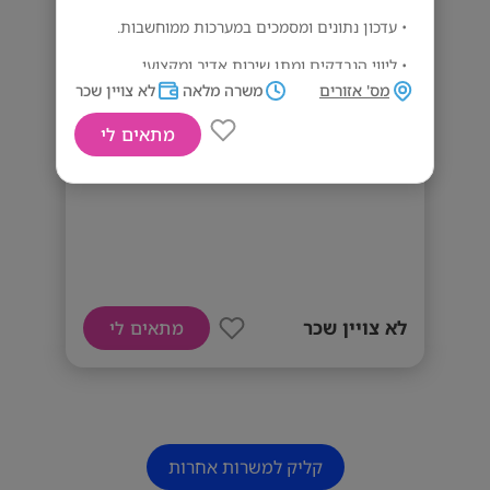
• עדכון נתונים ומסמכים במערכות ממוחשבות.
• ליווי הנבדקים ומתן שירות אדיב ומקצועי.
מס' אזורים
משרה מלאה
לא צויין שכר
מתאים לי
היקף המשרה:
דרוש/ה מזכיר/ה רפואי/ת ללא ניסיון
ימים א'–ה' במשמרות:
• בוקר: 07:45–15:00
• ערב: 13:30–20:30
• ימי שישי לסירוגין.
לא צויין שכר
מתאים לי
מה אנחנו מציעים?
שכר שעתי ותנאים סוציאליים מלאים.
מתנות בחגים.
קליק למשרות אחרות
נופשי חברה.