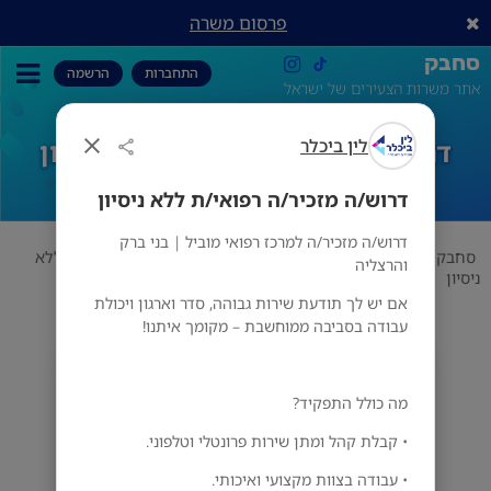
פרסום משרה
סחבק
התחברות
הרשמה
אתר משרות הצעירים של ישראל
לין ביכלר
דרוש/ה מזכיר/ה רפואי/ת ללא ניסיון
דרוש/ה מזכיר/ה רפואי/ת ללא ניסיון
דרוש/ה מזכיר/ה למרכז רפואי מוביל | בני ברק
סחבק
משרות כלליות
לין ביכלר
דרוש/ה מזכיר/ה רפואי/ת ללא
והרצליה
ניסיון
אם יש לך תודעת שירות גבוהה, סדר וארגון ויכולת
עבודה בסביבה ממוחשבת – מקומך איתנו!
לין ביכלר
מס' אזורים
מה כולל התפקיד?
• קבלת קהל ומתן שירות פרונטלי וטלפוני.
• עבודה בצוות מקצועי ואיכותי.