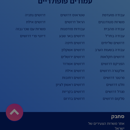
עמודים פופולריים
עבודה מועדפת
שטראוס דרושים
דרושים נתניה
משרות סטודנטים
הראל דרושים
דרושים אילת
עבודה מהבית
עבודות מזדמנות
משרות עם שכר גבוה
עבודה בחו"ל
דרושים באר שבע
דיוטי פרי דרושים
דרושים שליחים
דרושים חיפה
עבודה בשעות הערב
דרושים אשקלון
דרושים חקלאות
דרושים ירושלים
הפניקס דרושים
דרושים אשדוד
אלקטרה דרושים
דרושים אילת
פרטנר דרושים
דרושים רחובות
וולט דרושים
דרושים ראשון לציון
מגדל דרושים
דרושים בקריות
סלקום דרושים
דרושים בדרום
סחבק
אתר משרות הצעירים של
ישראל