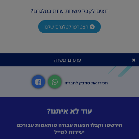
דמי הבראה מוגדלים.
רוצים לקבל משרות שוות בטלגרם?
קרן השתלמות לאחר שנת עבודה.
הצטרפו לטלגרם שלנו
מענק ביגוד שנתי בסך 2,400 ₪.
דרישות המשרה
• ניסיון קודם באדמיניסטרציה או בשירות לקוחות
– חובה. • שליטה בסביבת עבודה ממוחשבת. •
פרסום משרה
יחסי אנוש מצוינים, אחריות ויכולת עבודה בצוות.
תכירו את סחבק לחבר׳ה
עוד לא איתנו?
הירשמו וקבלו הצעות עבודה מותאמות עבורכם
ישירות למייל