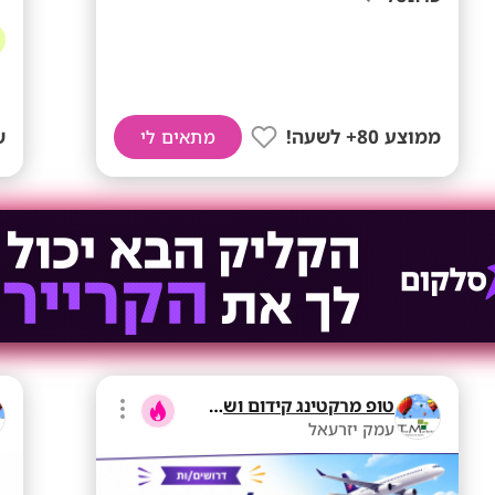
ממוצע 80+ לשעה!
ש
מתאים לי
טופ מרקטינג קידום ושיווק בע"מ
עמק יזרעאל