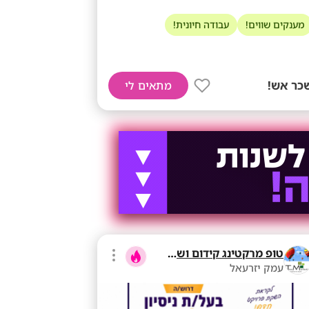
מענקים שווים!
עבודה חיונית!
כר אש!
מתאים לי
טופ מרקטינג קידום ושיווק בע"מ
עמק יזרעאל