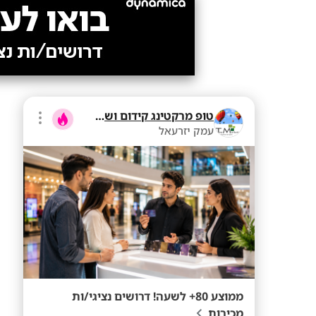
טופ מרקטינג קידום ושיווק בע"מ
עמק יזרעאל
ממוצע 80+ לשעה! דרושים נציגי/ות
מכירות