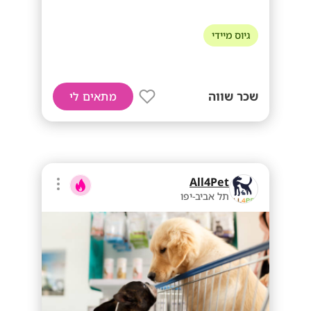
גיוס מיידי
שכר שווה
מתאים לי
All4Pet
תל אביב-יפו