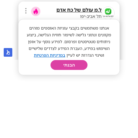
ל.מ עולם של כח אדם
תל אביב-יפו
אנחנו משתמשים בקבצי עוגיות האוספים מזהים
מקוונים ונתוני גלישה לשיפור חווית הגלישה, ביצוע
ניתוחים סטטיסטים ופרסום. למידע נוסף על אופן
השימוש במידע, העברת המידע לצדדים שלישיים
ושינוי הגדרות יש לעיין
במדיניות הפרטיות
הבנתי
חיפוש
פרופיל
קורות חיים
יום בחיי
מפעל רובוטי>> 11K שכר חודשי!
מועדפת
מתאים לחיילים
11K!
מתאים לי