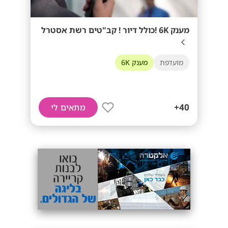
מענק 6K !כולל דיור ! קב"טים רשת אסטרל
מועדפת
מענק 6K
40+
מתאים לי