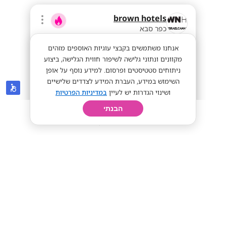
brown hotels
כפר סבא
אנחנו משתמשים בקבצי עוגיות האוספים מזהים
מקוונים ונתוני גלישה לשיפור חווית הגלישה, ביצוע
ניתוחים סטטיסטים ופרסום. למידע נוסף על אופן
השימוש במידע, העברת המידע לצדדים שלישיים
ושינוי הגדרות יש לעיין
במדיניות הפרטיות
הבנתי
חיפוש
פרופיל
קורות חיים
יום בחיי
קב"טים /יות למלונות BROWN | מענקים
גבוהים!
מועדפת
מענקים גבוהים!
שכר אש
מתאים לי