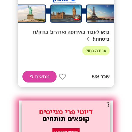
בואו לעבוד באירופה וארה״ב! בודק/ת
ביטחוני!
עבודה בחול
שכר אש
מתאים לי